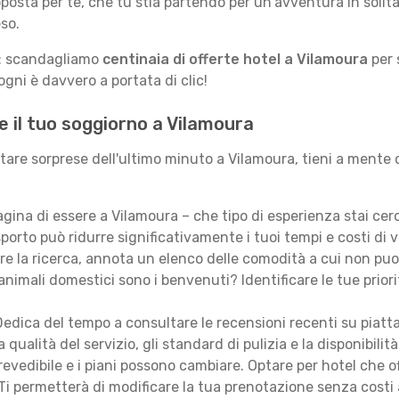
posta per te, che tu stia partendo per un'avventura in solit
so.
le: scandagliamo
centinaia di offerte hotel a Vilamoura
per 
gni è davvero a portata di clic!
e il tuo soggiorno a Vilamoura
itare sorprese dell'ultimo minuto a Vilamoura, tieni a mente 
ina di essere a Vilamoura – che tipo di esperienza stai ce
porto può ridurre significativamente i tuoi tempi e costi di v
are la ricerca, annota un elenco delle comodità a cui non puo
animali domestici sono i benvenuti? Identificare le tue priori
edica del tempo a consultare le recensioni recenti su piatt
qualità del servizio, gli standard di pulizia e la disponibilità
revedibile e i piani possono cambiare. Optare per hotel che of
Ti permetterà di modificare la tua prenotazione senza costi