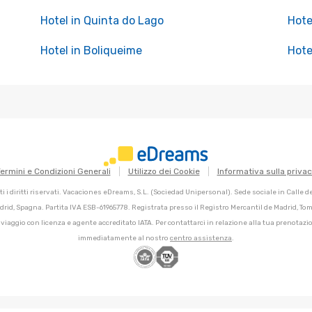
Hotel in Quinta do Lago
Hote
Hotel in Boliqueime
Hote
ermini e Condizioni Generali
Utilizzo dei Cookie
Informativa sulla priva
 i diritti riservati. Vacaciones eDreams, S.L. (Sociedad Unipersonal). Sede sociale in Calle 
adrid, Spagna. Partita IVA ESB-61965778. Registrata presso il Registro Mercantil de Madrid, Tomo
 viaggio con licenza e agente accreditato IATA. Per contattarci in relazione alla tua prenotazio
immediatamente al nostro
centro assistenza
.