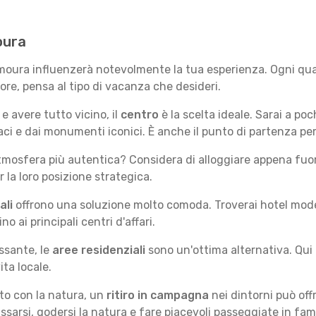
oura
amoura influenzerà notevolmente la tua esperienza. Ogni quar
iore, pensa al tipo di vacanza che desideri.
e avere tutto vicino, il
centro
è la scelta ideale. Sarai a poch
vaci e dai monumenti iconici. È anche il punto di partenza pe
mosfera più autentica? Considera di alloggiare appena fuori
la loro posizione strategica.
ali
offrono una soluzione molto comoda. Troverai hotel moderni
no ai principali centri d'affari.
ssante, le
aree residenziali
sono un'ottima alternativa. Qui 
ita locale.
tto con la natura, un
ritiro in campagna
nei dintorni può off
assarsi, godersi la natura e fare piacevoli passeggiate in fami