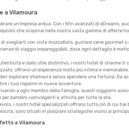
 te a Vilamoura
rare un'impresa ardua. Con i filtri avanzati di eDreams, puoi
 opzioni che scoprirai nella nostra vasta gamma di offerte ho
i svegliarti con viste mozzafiato, gustare cene gourmet o ril
ienze di viaggio impareggiabili, dove ogni dettaglio è meti
autenticità e dallo stile distintivo, i nostri hotel di charme
izzato, offrono un'esperienza molto più intima e memorabile.
eri esplorare Vilamoura senza spendere una fortuna. Da accog
ire i tuoi risparmi in nuove avventure.
sando a ogni membro della famiglia, questi soggiorni assicur
 per bambini coinvolgenti e attività per tutte le età.
lavoro, i nostri hotel specializzati offrono tutto ciò di cui h
locità, sono situati in posizioni strategiche vicino ai principal
rfetto a Vilamoura