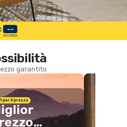
:
--
SECONDI
ssibilità
 prezzo garantito
n.1 per il prezzo
iglior
rezzo