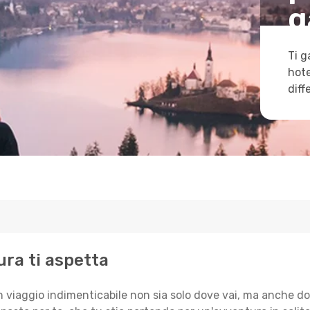
g
Ti g
hote
diff
ura ti aspetta
n viaggio indimenticabile non sia solo dove vai, ma anche do