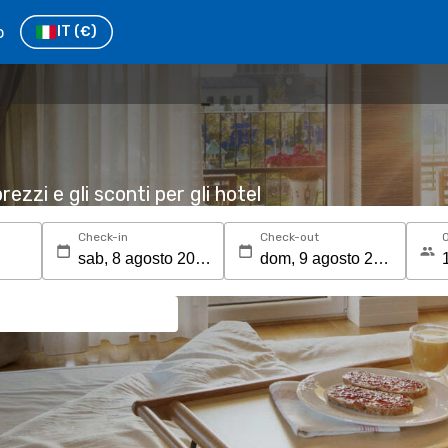
o
IT
(€)
rezzi e gli sconti per gli hotel
Check-in
Check-out
O