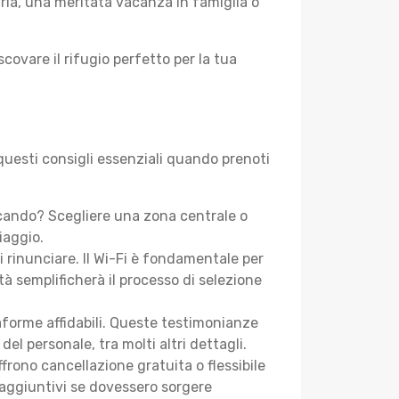
aria, una meritata vacanza in famiglia o
scovare il rifugio perfetto per la tua
questi consigli essenziali quando prenoti
rcando? Scegliere una zona centrale o
iaggio.
i rinunciare. Il Wi-Fi è fondamentale per
tà semplificherà il processo di selezione
aforme affidabili. Queste testimonianze
 del personale, tra molti altri dettagli.
frono cancellazione gratuita o flessibile
 aggiuntivi se dovessero sorgere