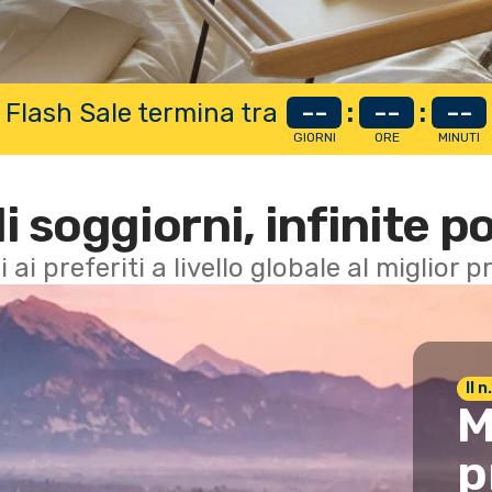
 Flash Sale termina tra
--
:
--
:
--
GIORNI
ORE
MINUTI
di soggiorni, infinite po
i ai preferiti a livello globale al miglior
Il 
M
p