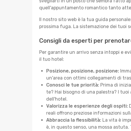
svegliarti in un posto che sembra fatto ap
quell'appuntamento romantico tanto atte
Il nostro sito web è la tua guida persona
prossima fuga. La sistemazione dei tuoi so
Consigli da esperti per prenotar
Per garantire un arrivo senza intoppi e ev
il tuo hotel:
Posizione, posizione, posizione:
Immag
un'area con ottimi collegamenti di tras
Conosci le tue priorità:
Prima di inizi
te? Hai bisogno di una palestra? I tuoi 
dell'hotel.
Valorizza le esperienze degli ospiti:
D
reali offrono preziose informazioni sulla 
Abbraccia la flessibilità:
La vita è imp
è, in questo senso, una mossa astuta. 