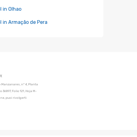
l in Olhao
l in Armação de Pera
cy
de Manzanares, nº 4, Planta
 36897, Folio 121, Hoja M-
ne, puoi rivolgerti