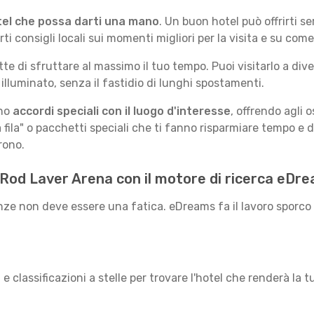
tel che possa darti una mano
. Un buon hotel può offrirti s
 consigli locali sui momenti migliori per la visita e su come
te di sfruttare al massimo il tuo tempo. Puoi visitarlo a dive
 illuminato, senza il fastidio di lunghi spostamenti.
nno
accordi speciali con il luogo d'interesse
, offrendo agli 
la fila" o pacchetti speciali che ti fanno risparmiare tempo e d
rono.
 a Rod Laver Arena con il motore di ricerca eDr
nze non deve essere una fatica. eDreams fa il lavoro sporco p
ici e classificazioni a stelle per trovare l'hotel che renderà la 