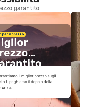
 prezzo garantito
n.1 per il prezzo
iglior
rezzo
arantito
arantiamo il miglior prezzo sugli
l o ti paghiamo il doppio della
erenza.