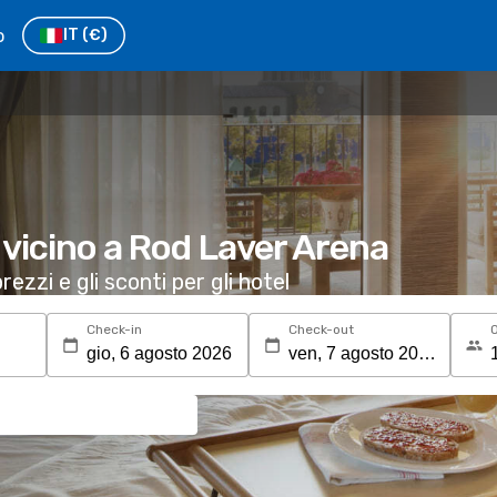
o
IT
(€)
l vicino a Rod Laver Arena
rezzi e gli sconti per gli hotel
Check-in
Check-out
O