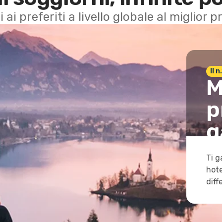
i ai preferiti a livello globale al miglior
Il 
M
p
g
Ti g
hote
diff