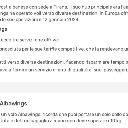
t albanese con sede a Tirana. Il suo hub principale era l'a
ngs ha operato voli verso diverse destinazioni in Europa off
le sue operazioni il 12 gennaio 2024.
ings
cco tre servizi che offriva:
nosciuta per le sue tariffe competitive, che la rendevano una
etti verso diverse destinazioni, facendo risparmiare tempo pr
a a fornire un servizio clienti di qualità ai suoi passeggeri
 Albawings
 un volo Albawings, ricorda che puoi portare un solo collo 
 totale del tuo bagaglio a mano non deve superare i 10 kg.