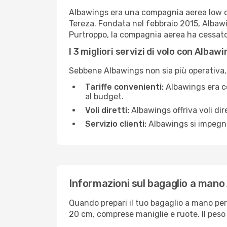
Albawings era una compagnia aerea low cos
Tereza. Fondata nel febbraio 2015, Albawi
Purtroppo, la compagnia aerea ha cessato 
I 3 migliori servizi di volo con Albaw
Sebbene Albawings non sia più operativa, e
Tariffe convenienti:
Albawings era co
al budget.
Voli diretti:
Albawings offriva voli dir
Servizio clienti:
Albawings si impegnav
Informazioni sul bagaglio a mano
Quando prepari il tuo bagaglio a mano per
20 cm, comprese maniglie e ruote. Il peso