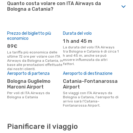
Quanto costa volare con ITA Airways da
Bologna a Catania?
Prezzo del biglietto più
Durata del volo
economico
1 h and 45 m
89€
La durata del volo ITA Airways
tra Bologna e Catania è di circa 1
La tariffa più economica delle
h and 45 m, anche se può
ultime 72 ore per volare con ITA
essere influenzata da altri
Airways da Bologna a Catania, in
fattori.
base alle prenotazioni effettuate
dai nostri clienti.
Aeroporto di partenza
Aeroporto di destinazione
Bologna Guglielmo
Catania–Fontanarossa
Marconi Airport
Airport
Per voli di ITA Airways da
Se viaggi con ITA Airways da
Bologna a Catania
Bologna a Catania, l'aeroporto di
arrivo sarà l'Catania–
Fontanarossa Airport.
Pianificare il viaggio