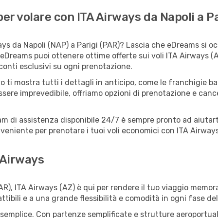
r volare con ITA Airways da Napoli a Pa
ys da Napoli (NAP) a Parigi (PAR)? Lascia che eDreams si occ
 eDreams puoi ottenere ottime offerte sui voli ITA Airways 
sconti esclusivi su ogni prenotazione.
o ti mostra tutti i dettagli in anticipo, come le franchigie b
ssere imprevedibile, offriamo opzioni di prenotazione e cancel
eam di assistenza disponibile 24/7 è sempre pronto ad aiutart
eniente per prenotare i tuoi voli economici con ITA Airways 
 Airways
AR), ITA Airways (AZ) è qui per rendere il tuo viaggio memora
tibili e a una grande flessibilità e comodità in ogni fase del
semplice. Con partenze semplificate e strutture aeroportuali f