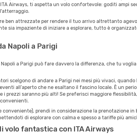
ITA Airways, ti aspetta un volo confortevole: goditi ampi sed
l'atterraggio.
tture ben attrezzate per rendere il tuo arrivo altrettanto ag
te sia impaziente di iniziare a esplorare, tutto è organizzato
da Napoli a Parigi
Napoli a Parigi può fare davvero la differenza, che tu voglia 
iatori scelgono di andare a Parigi nei mesi più vivaci, quando 
li eventi all’aperto che ne esaltano il fascino locale. È un pe
 i prezzi saranno più alti! Se preferisci maggiore flessibilit
 convenienti.
(e conveniente), prendi in considerazione la prenotazione in b
ettendoti di esplorare con calma e spesso a tariffe più amic
di volo fantastica con ITA Airways