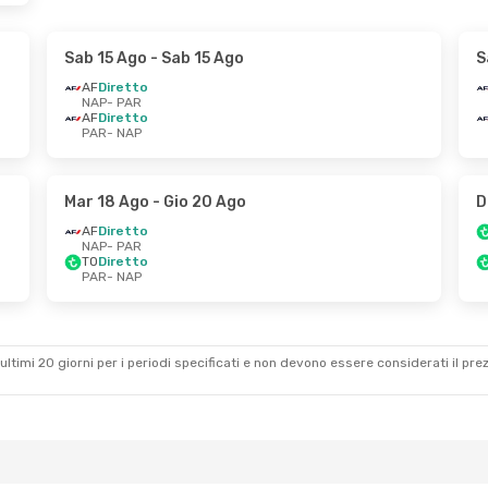
Sab 15 Ago
- Sab 15 Ago
S
AF
Diretto
NAP
- PAR
AF
Diretto
PAR
- NAP
Mar 18 Ago
- Gio 20 Ago
D
AF
Diretto
NAP
- PAR
TO
Diretto
PAR
- NAP
ultimi 20 giorni per i periodi specificati e non devono essere considerati il ​​pre