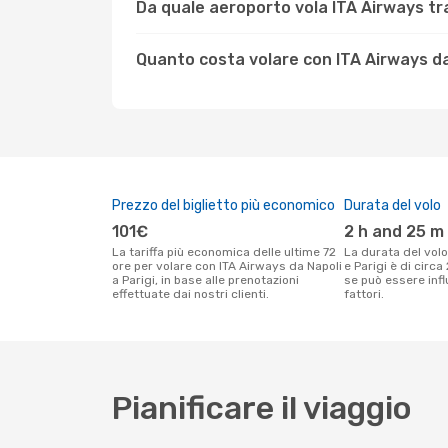
Da quale aeroporto vola ITA Airways tra
Quanto costa volare con ITA Airways da
Prezzo del biglietto più economico
Durata del volo
101€
2 h and 25 m
La tariffa più economica delle ultime 72
La durata del volo ITA Airways tra Napoli
ore per volare con ITA Airways da Napoli
e Parigi è di circ
a Parigi, in base alle prenotazioni
se può essere infl
effettuate dai nostri clienti.
fattori.
Pianificare il viaggio