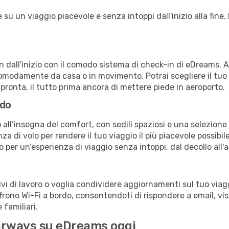
u un viaggio piacevole e senza intoppi dall'inizio alla fine. 
in dall'inizio con il comodo sistema di check-in di eDreams. 
omodamente da casa o in movimento. Potrai scegliere il tuo p
 pronta, il tutto prima ancora di mettere piede in aeroporto.
rdo
all’insegna del comfort, con sedili spaziosi e una selezione 
a di volo per rendere il tuo viaggio il più piacevole possibi
no per un’esperienza di viaggio senza intoppi, dal decollo all'
 di lavoro o voglia condividere aggiornamenti sul tuo viagg
offrono Wi-Fi a bordo, consentendoti di rispondere a email, visi
familiari.
 Airways su eDreams oggi