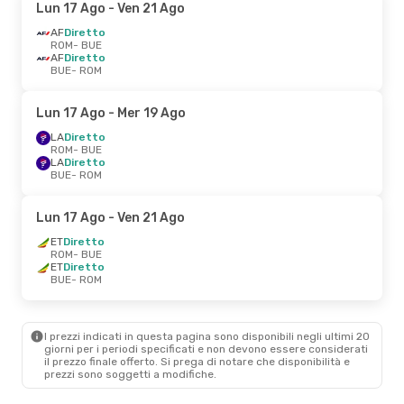
Lun 17 Ago
- Ven 21 Ago
AF
Diretto
ROM
- BUE
AF
Diretto
BUE
- ROM
Lun 17 Ago
- Mer 19 Ago
LA
Diretto
ROM
- BUE
LA
Diretto
BUE
- ROM
Lun 17 Ago
- Ven 21 Ago
ET
Diretto
ROM
- BUE
ET
Diretto
BUE
- ROM
I prezzi indicati in questa pagina sono disponibili negli ultimi 20
giorni per i periodi specificati e non devono essere considerati
il ​​prezzo finale offerto. Si prega di notare che disponibilità e
prezzi sono soggetti a modifiche.