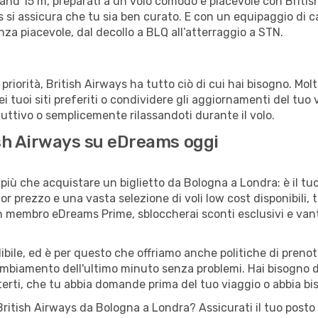
h and 15 m, preparati a un volo comodo e piacevole con Britis
ays si assicura che tu sia ben curato. E con un equipaggio di 
nza piacevole, dal decollo a BLQ all’atterraggio a STN.
riorità, British Airways ha tutto ciò di cui hai bisogno. Molti
i tuoi siti preferiti o condividere gli aggiornamenti del tuo v
uttivo o semplicemente rilassandoti durante il volo.
tish Airways su eDreams oggi
più che acquistare un biglietto da Bologna a Londra: è il tu
or prezzo e una vasta selezione di voli low cost disponibili, 
 un membro eDreams Prime, sbloccherai sconti esclusivi e v
ile, ed è per questo che offriamo anche politiche di prenota
cambiamento dell'ultimo minuto senza problemi. Hai bisogno di
terti, che tu abbia domande prima del tuo viaggio o abbia bi
lo British Airways da Bologna a Londra? Assicurati il tuo pos