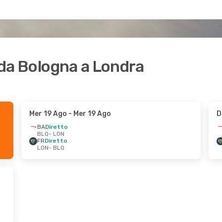
i da Bologna a Londra
Mer 19 Ago
- Mer 19 Ago
D
BA
Diretto
BLQ
- LON
FR
Diretto
LON
- BLQ