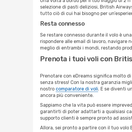
Una volta a bordo per il tuo viaggio di 2 
selezione di pasti deliziosi, British Airw
tutto ciò di cui hai bisogno per un’esperie
Resta connesso
Se restare connesso durante il volo è una p
rispondere alle email di lavoro, navigare ne
meglio di entrambi i mondi, restando prod
Prenota i tuoi voli con Bri
Prenotare con eDreams significa molto di 
senza stress! Con la nostra garanzia migli
nostro
comparatore di voli
. E se diventi
ancora più conveniente.
Sappiamo che la vita può essere imprevedib
garantirti di poter adattarti a qualsiasi 
supporto clienti è sempre pronto ad assis
Allora, sei pronto a partire con il tuo vo