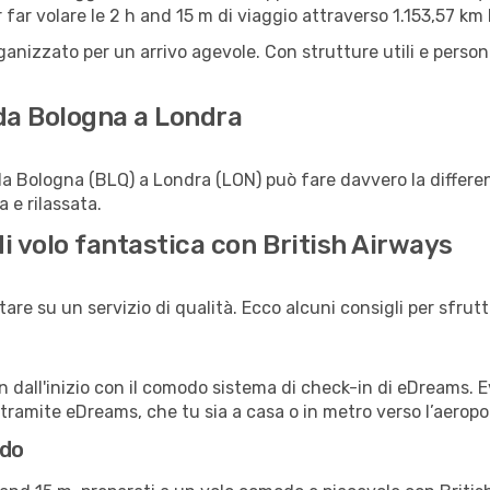
er far volare le 2 h and 15 m di viaggio attraverso 1.153,57 km
ganizzato per un arrivo agevole. Con strutture utili e person
 da Bologna a Londra
da Bologna (BLQ) a Londra (LON) può fare davvero la differen
a e rilassata.
di volo fantastica con British Airways
re su un servizio di qualità. Ecco alcuni consigli per sfrutt
in dall'inizio con il comodo sistema di check-in di eDreams. E
tramite eDreams, che tu sia a casa o in metro verso l’aeropo
rdo