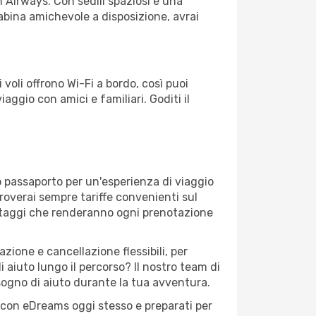
h Airways. Con sedili spaziosi e una
cabina amichevole a disposizione, avrai
 voli offrono Wi-Fi a bordo, così puoi
iaggio con amici e familiari. Goditi il
o passaporto per un'esperienza di viaggio
troverai sempre tariffe convenienti sul
antaggi che renderanno ogni prenotazione
zione e cancellazione flessibili, per
 aiuto lungo il percorso? Il nostro team di
sogno di aiuto durante la tua avventura.
to con eDreams oggi stesso e preparati per