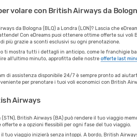
er volare con British Airways da Bolog
Airways da Bologna (BLQ) a Londra (LON)? Lascia che eDreams 
 attende! Con eDreams puoi ottenere ottime offerte sui voli 
i più grazie a sconti esclusivi su ogni prenotazione.
o ti mostra tutti i dettagli in anticipo, come le franchigie b
ire all'ultimo minuto, approfitta delle nostre
offerte last min
eam di assistenza disponibile 24/7 è sempre pronto ad aiutart
eniente per prenotare i tuoi voli economici con British Airw
tish Airways
STN), British Airways (BA) può rendere il tuo viaggio memor
fferte e a opzioni flessibili per ogni fase del tuo viaggio.
 il tuo viaggio inizierà senza intoppi. A bordo, British Airway