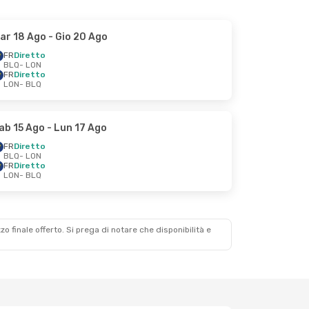
ar 18 Ago
- Gio 20 Ago
FR
Diretto
BLQ
- LON
FR
Diretto
LON
- BLQ
ab 15 Ago
- Lun 17 Ago
FR
Diretto
BLQ
- LON
FR
Diretto
LON
- BLQ
zzo finale offerto. Si prega di notare che disponibilità e