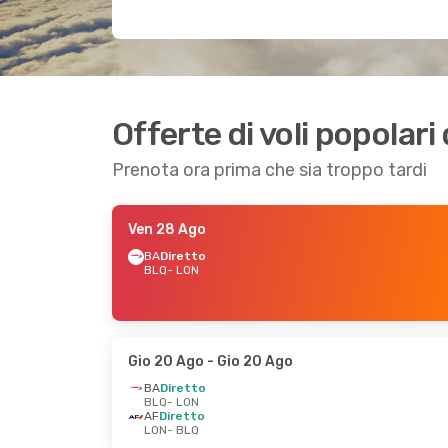
Offerte di voli popolar
Prenota ora prima che sia troppo tardi
Ven 28 Ago
BA
Diretto
BLQ
- LON
Gio 20 Ago
- Gio 20 Ago
BA
Diretto
BLQ
- LON
AF
Diretto
LON
- BLQ