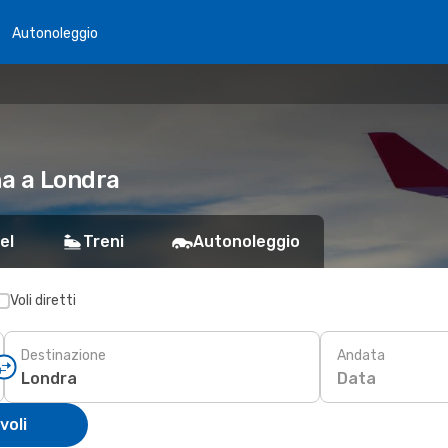
Autonoleggio
na a Londra
el
Treni
Autonoleggio
Voli diretti
Destinazione
Andata
Data
voli