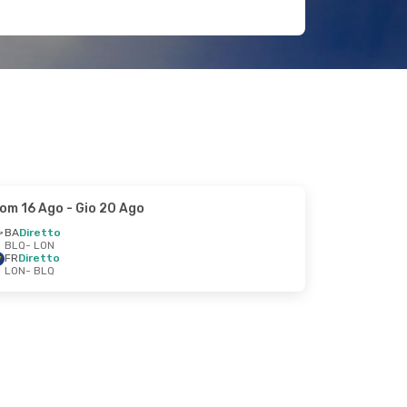
om 16 Ago
- Gio 20 Ago
BA
Diretto
BLQ
- LON
FR
Diretto
LON
- BLQ