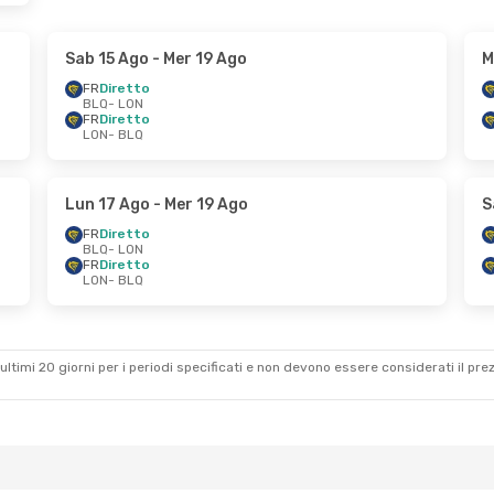
Sab 15 Ago
- Mer 19 Ago
M
FR
Diretto
BLQ
- LON
FR
Diretto
LON
- BLQ
Lun 17 Ago
- Mer 19 Ago
S
FR
Diretto
BLQ
- LON
FR
Diretto
LON
- BLQ
ultimi 20 giorni per i periodi specificati e non devono essere considerati il ​​pre