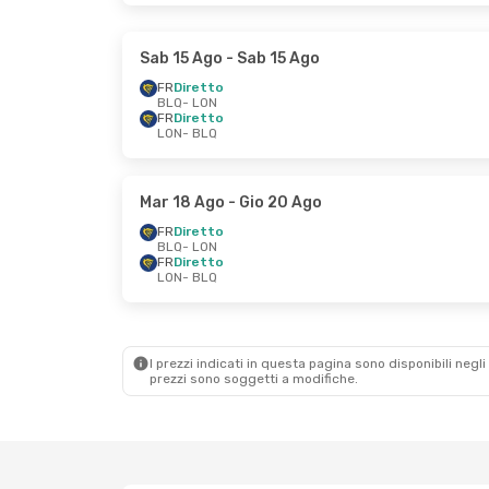
Sab 15 Ago
- Sab 15 Ago
FR
Diretto
BLQ
- LON
FR
Diretto
LON
- BLQ
Mar 18 Ago
- Gio 20 Ago
FR
Diretto
BLQ
- LON
FR
Diretto
LON
- BLQ
I prezzi indicati in questa pagina sono disponibili negli 
prezzi sono soggetti a modifiche.