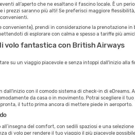
li eventi all’aperto che ne esaltano il fascino locale. È un pe
 i prezzi saranno più alti! Se preferisci maggiore flessibilit
 convenienti.
(e conveniente), prendi in considerazione la prenotazione in b
ettendoti di esplorare con calma e spesso a tariffe più amic
di volo fantastica con British Airways
re su un viaggio piacevole e senza intoppi dall'inizio alla fi
in dall'inizio con il comodo sistema di check-in di eDreams. 
omodamente da casa o in movimento. Potrai scegliere il tuo p
 pronta, il tutto prima ancora di mettere piede in aeroporto.
rdo
all’insegna del comfort, con sedili spaziosi e una selezione d
a di volo per rendere il tuo viaggio il più piacevole possibi