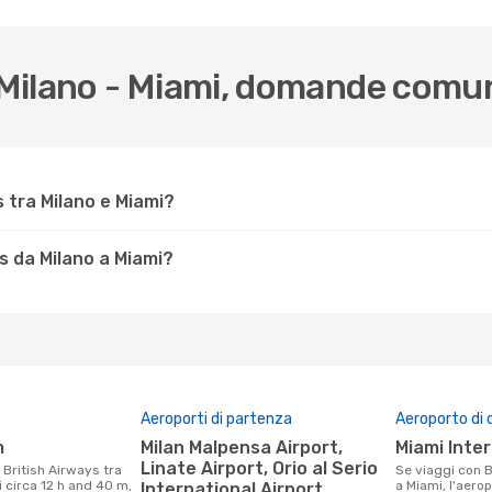
a Milano - Miami, domande comu
 tra Milano e Miami?
s da Milano a Miami?
Aeroporti di partenza
Aeroporto di 
m
Milan Malpensa Airport,
Miami Inte
Linate Airport, Orio al Serio
Se viaggi con British Airways da Milano
i circa 12 h and 40 m,
a Miami, l'aerop
International Airport