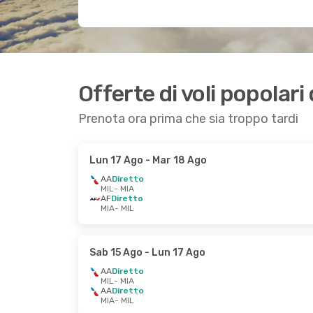
Offerte di voli popolari
Prenota ora prima che sia troppo tardi
Lun 17 Ago
- Mar 18 Ago
AA
Diretto
MIL
- MIA
AF
Diretto
MIA
- MIL
Sab 15 Ago
- Lun 17 Ago
AA
Diretto
MIL
- MIA
AA
Diretto
MIA
- MIL