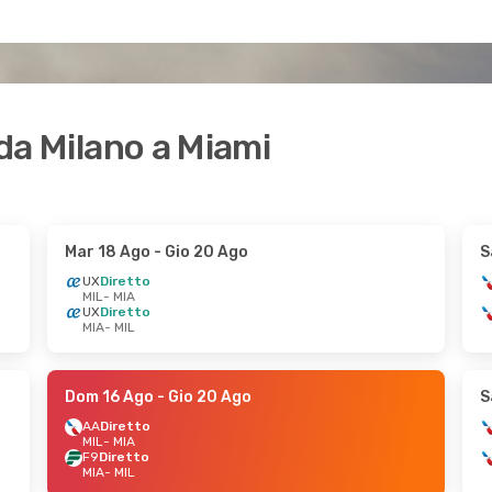
 da Milano a Miami
Mar 18 Ago
- Gio 20 Ago
S
UX
Diretto
MIL
- MIA
UX
Diretto
MIA
- MIL
Dom 16 Ago
- Gio 20 Ago
S
AA
Diretto
MIL
- MIA
F9
Diretto
MIA
- MIL