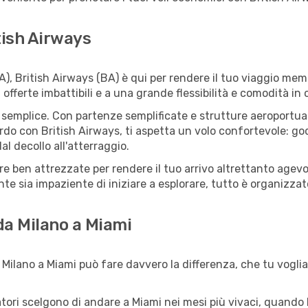
tish Airways
), British Airways (BA) è qui per rendere il tuo viaggio memo
ferte imbattibili e a una grande flessibilità e comodità in 
semplice. Con partenze semplificate e strutture aeroportuali f
rdo con British Airways, ti aspetta un volo confortevole: godi
l decollo all'atterraggio.
ture ben attrezzate per rendere il tuo arrivo altrettanto age
te sia impaziente di iniziare a esplorare, tutto è organizzato
 da Milano a Miami
Milano a Miami può fare davvero la differenza, che tu voglia 
iatori scelgono di andare a Miami nei mesi più vivaci, quando l