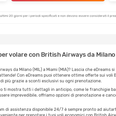
ultimi 20 giorni per i periodi specificati e non devono essere considerati il ​​pre
er volare con British Airways da Milano
irways da Milano (MIL) a Miami (MIA)? Lascia che eDreams si o
 attende! Con eDreams puoi ottenere ottime offerte sui voli 
i più grazie a sconti esclusivi su ogni prenotazione.
o ti mostra tutti i dettagli in anticipo, come le franchigie b
ssere imprevedibile, offriamo opzioni di prenotazione e cancel
eam di assistenza disponibile 24/7 è sempre pronto ad aiutart
eniente per prenotare i tuoi voli economici con British Airw