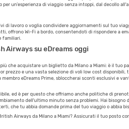
no per un’esperienza di viaggio senza intoppi, dal decollo all'
 di lavoro o voglia condividere aggiornamenti sul tuo viagg
fatti, offrono Wi-Fi a bordo, consentendoti di rispondere a email
familiari.
tish Airways su eDreams oggi
iù che acquistare un biglietto da Milano a Miami: è il tuo p
or prezzo e una vasta selezione di voli low cost disponibili, 
 un membro eDreams Prime, sbloccherai sconti esclusivi e v
ile, ed è per questo che offriamo anche politiche di prenota
cambiamento dell'ultimo minuto senza problemi. Hai bisogno di
terti, che tu abbia domande prima del tuo viaggio o abbia bi
o British Airways da Milano a Miami? Assicurati il tuo posto 