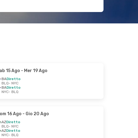
ab 15 Ago
- Mer 19 Ago
BA
Diretto
BLQ
- NYC
BA
Diretto
NYC
- BLQ
om 16 Ago
- Gio 20 Ago
AZ
Diretto
BLQ
- NYC
AZ
Diretto
NYC
- BLQ