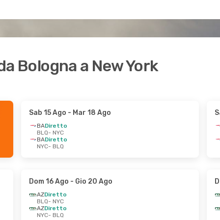
i da Bologna a New York
Sab 15 Ago
- Mar 18 Ago
S
BA
Diretto
BLQ
- NYC
BA
Diretto
NYC
- BLQ
Dom 16 Ago
- Gio 20 Ago
D
AZ
Diretto
BLQ
- NYC
AZ
Diretto
NYC
- BLQ