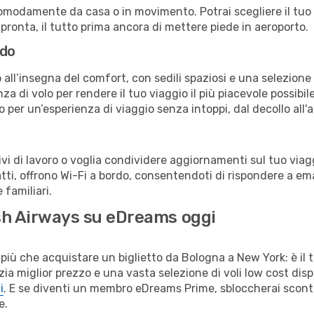
omodamente da casa o in movimento. Potrai scegliere il tuo p
 pronta, il tutto prima ancora di mettere piede in aeroporto.
rdo
all’insegna del comfort, con sedili spaziosi e una selezione d
a di volo per rendere il tuo viaggio il più piacevole possibi
no per un’esperienza di viaggio senza intoppi, dal decollo all'
 di lavoro o voglia condividere aggiornamenti sul tuo viagg
fatti, offrono Wi-Fi a bordo, consentendoti di rispondere a email
familiari.
tish Airways su eDreams oggi
più che acquistare un biglietto da Bologna a New York: è il 
a miglior prezzo e una vasta selezione di voli low cost dispo
i
. E se diventi un membro eDreams Prime, sbloccherai scont
e.