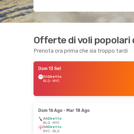
Offerte di voli popolar
Prenota ora prima che sia troppo tardi
Dom 13 Set
BA
Diretto
BLQ
- NYC
Dom 16 Ago
- Mar 18 Ago
AA
Diretto
BLQ
- NYC
SN
Diretto
NYC
- BLQ