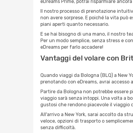
eDreams Prime, potrai risparmiare ancora d
Il nostro processo di prenotazione intuitiv
non avere sorprese. E poiché la vita può e
piani aperti quanto necessario.
E se hai bisogno di una mano, il nostro t
Per un modo semplice, senza stress e conv
eDreams per farlo accadere!
Vantaggi del volare con Bri
Quando viaggi da Bologna (BLQ) a New York
prenotando con eDreams, avrai accesso a of
Partire da Bologna non potrebbe essere più
viaggio sarà senza intoppi. Una volta a bo
gustosi che rendono piacevole il viaggio da
All'arrivo a New York, sarai accolto da st
veloce, opzioni di trasporto o semplicemen
senza difficoltà.