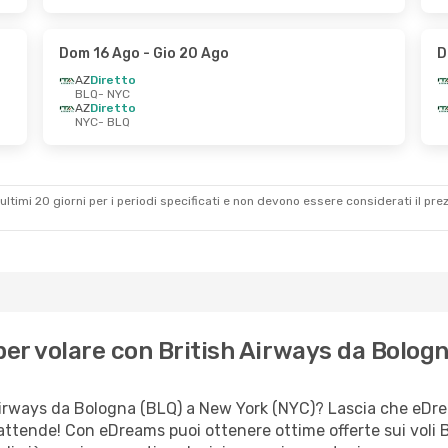
Dom 16 Ago
- Gio 20 Ago
D
AZ
Diretto
BLQ
- NYC
AZ
Diretto
NYC
- BLQ
ultimi 20 giorni per i periodi specificati e non devono essere considerati il ​​pre
er volare con British Airways da Bolog
Airways da Bologna (BLQ) a New York (NYC)? Lascia che eDream
 attende! Con eDreams puoi ottenere ottime offerte sui voli 