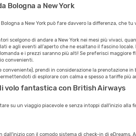
 da Bologna a New York
 Bologna a New York può fare davvero la differenza, che tu vo
iatori scelgono di andare a New York nei mesi più vivaci, quan
llati e agli eventi all’aperto che ne esaltano il fascino local
 domanda e i prezzi saranno più alti! Se preferisci maggiore f
io convenienti.
(e conveniente), prendi in considerazione la prenotazione in b
ermettendoti di esplorare con calma e spesso a tariffe più a
di volo fantastica con British Airways
re su un viaggio piacevole e senza intoppi dall'inizio alla fi
in dall'inizio con il comodo sistema di check-in di eDreams. 