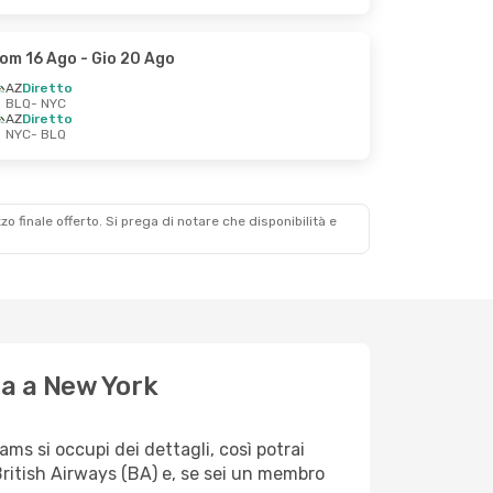
om 16 Ago
- Gio 20 Ago
AZ
Diretto
BLQ
- NYC
AZ
Diretto
NYC
- BLQ
zzo finale offerto. Si prega di notare che disponibilità e
na a New York
s si occupi dei dettagli, così potrai
British Airways (BA) e, se sei un membro