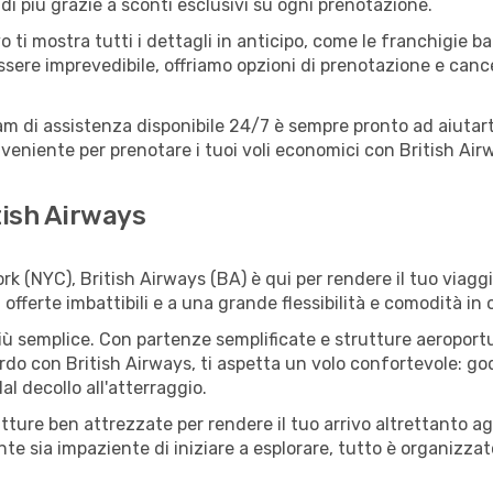
i più grazie a sconti esclusivi su ogni prenotazione.
o ti mostra tutti i dettagli in anticipo, come le franchigie b
ssere imprevedibile, offriamo opzioni di prenotazione e cancel
eam di assistenza disponibile 24/7 è sempre pronto ad aiutart
eniente per prenotare i tuoi voli economici con British Airw
tish Airways
 (NYC), British Airways (BA) è qui per rendere il tuo viaggi
ferte imbattibili e a una grande flessibilità e comodità in 
 semplice. Con partenze semplificate e strutture aeroportuali
rdo con British Airways, ti aspetta un volo confortevole: godi
l decollo all'atterraggio.
rutture ben attrezzate per rendere il tuo arrivo altrettanto
te sia impaziente di iniziare a esplorare, tutto è organizzato