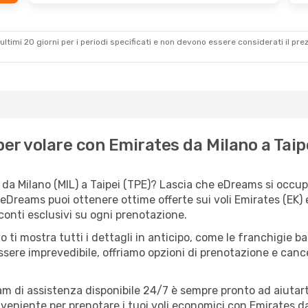
ultimi 20 giorni per i periodi specificati e non devono essere considerati il ​​pre
er volare con Emirates da Milano a Taip
da Milano (MIL) a Taipei (TPE)? Lascia che eDreams si occupi 
 eDreams puoi ottenere ottime offerte sui voli Emirates (EK
sconti esclusivi su ogni prenotazione.
o ti mostra tutti i dettagli in anticipo, come le franchigie b
ssere imprevedibile, offriamo opzioni di prenotazione e cancel
eam di assistenza disponibile 24/7 è sempre pronto ad aiutart
eniente per prenotare i tuoi voli economici con Emirates da 