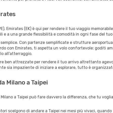
irates
E), Emirates (EK) è qui per rendere il tuo viaggio memorabil
li e a una grande flessibilità e comodità in ogni fase del tuo
semplice. Con partenze semplificate e strutture aeroportuali f
rdo con Emirates, ti aspetta un volo confortevole: goditi amp
o all'atterraggio.
tture ben attrezzate per rendere il tuo arrivo altrettanto ag
te sia impaziente di iniziare a esplorare, tutto è organizzato
da Milano a Taipei
Milano a Taipei può fare davvero la differenza, che tu voglia
iatori scelgono di andare a Taipei nei mesi più vivaci, quando 