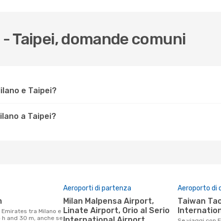
o - Taipei, domande comuni
ilano e Taipei?
lano a Taipei?
Aeroporti di partenza
Aeroporto di 
m
Milan Malpensa Airport,
Taiwan Taoyuan
Linate Airport, Orio al Serio
Internation
14 h and 30 m, anche se
International Airport
Se viaggi con Emirates da Milano a