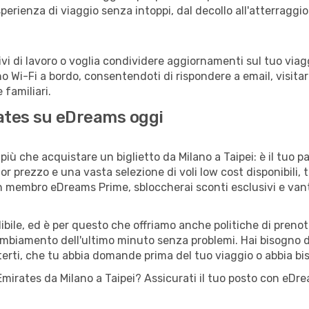
sperienza di viaggio senza intoppi, dal decollo all'atterraggio
 di lavoro o voglia condividere aggiornamenti sul tuo viagg
ono Wi-Fi a bordo, consentendoti di rispondere a email, visitare
familiari.
rates su eDreams oggi
iù che acquistare un biglietto da Milano a Taipei: è il tuo p
or prezzo e una vasta selezione di voli low cost disponibili, 
 un membro eDreams Prime, sbloccherai sconti esclusivi e v
ile, ed è per questo che offriamo anche politiche di prenota
cambiamento dell'ultimo minuto senza problemi. Hai bisogno di
terti, che tu abbia domande prima del tuo viaggio o abbia bi
o Emirates da Milano a Taipei? Assicurati il tuo posto con eDr