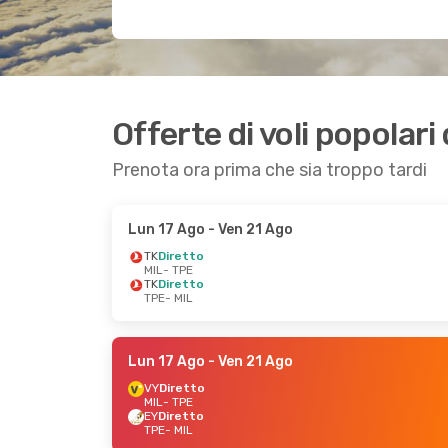
Offerte di voli popolari
Prenota ora prima che sia troppo tardi
Lun 17 Ago
- Ven 21 Ago
TK
Diretto
MIL
- TPE
TK
Diretto
TPE
- MIL
Lun 17 Ago
- Ven 21 Ago
VY
Diretto
MIL
- TPE
EY
Diretto
TPE
- MIL