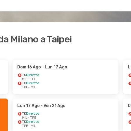
 da Milano a Taipei
Dom 16 Ago
- Lun 17 Ago
L
TK
Diretto
MIL
- TPE
TK
Diretto
TPE
- MIL
Lun 17 Ago
- Ven 21 Ago
D
TK
Diretto
MIL
- TPE
TK
Diretto
TPE
- MIL