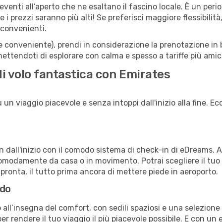
li eventi all’aperto che ne esaltano il fascino locale. È un pe
 i prezzi saranno più alti! Se preferisci maggiore flessibilit
 convenienti.
(e conveniente), prendi in considerazione la prenotazione in b
ettendoti di esplorare con calma e spesso a tariffe più amic
di volo fantastica con Emirates
n viaggio piacevole e senza intoppi dall'inizio alla fine. Ec
in dall'inizio con il comodo sistema di check-in di eDreams. 
omodamente da casa o in movimento. Potrai scegliere il tuo p
 pronta, il tutto prima ancora di mettere piede in aeroporto.
rdo
 all’insegna del comfort, con sedili spaziosi e una selezione 
r rendere il tuo viaggio il più piacevole possibile. E con un 