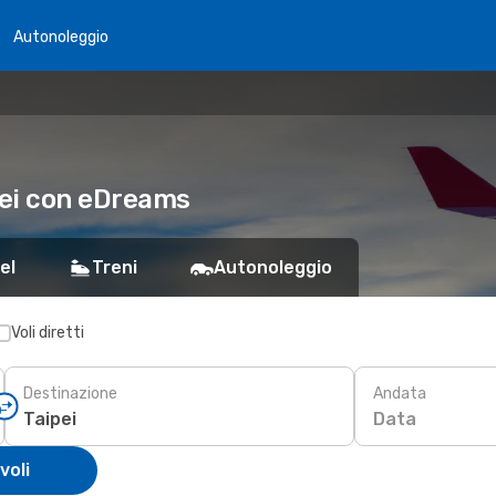
Autonoleggio
pei con eDreams
el
Treni
Autonoleggio
Voli diretti
Destinazione
Andata
Data
voli