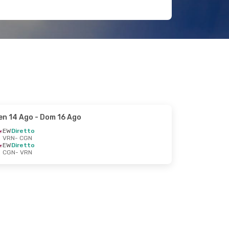
en 14 Ago
- Dom 16 Ago
EW
Diretto
VRN
- CGN
EW
Diretto
CGN
- VRN