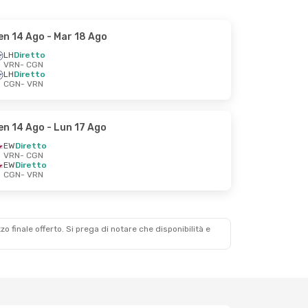
en 14 Ago
- Mar 18 Ago
LH
Diretto
VRN
- CGN
LH
Diretto
CGN
- VRN
en 14 Ago
- Lun 17 Ago
EW
Diretto
VRN
- CGN
EW
Diretto
CGN
- VRN
zzo finale offerto. Si prega di notare che disponibilità e