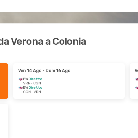
 da Verona a Colonia
Ven 14 Ago
- Dom 16 Ago
V
EW
Diretto
VRN
- CGN
EW
Diretto
CGN
- VRN