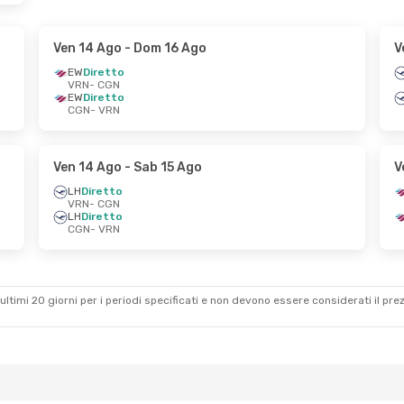
Ven 14 Ago
- Dom 16 Ago
V
EW
Diretto
VRN
- CGN
EW
Diretto
CGN
- VRN
Ven 14 Ago
- Sab 15 Ago
V
LH
Diretto
VRN
- CGN
LH
Diretto
CGN
- VRN
ultimi 20 giorni per i periodi specificati e non devono essere considerati il ​​pre