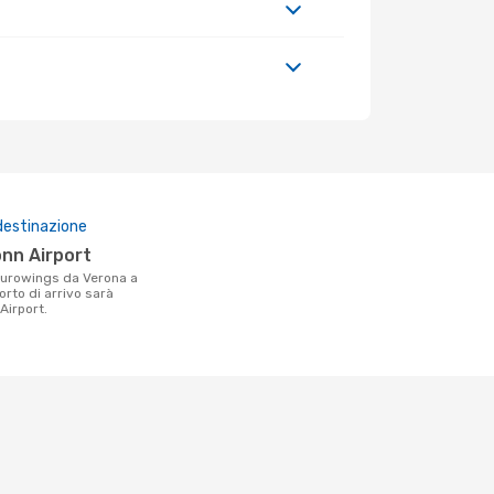
destinazione
onn Airport
orto di arrivo sarà
Airport.