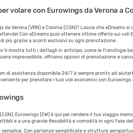
er volare con Eurowings da Verona a Co
s da Verona (VRN) a Colonia (CGN)? Lascia che eDreams si oc
 attende! Con eDreams puoi ottenere ottime offerte sui voli
i più grazie a sconti esclusivi su ogni prenotazione.
o ti mostra tutti i dettagli in anticipo, come le franchigie b
ssere imprevedibile, offriamo opzioni di prenotazione e cancel
eam di assistenza disponibile 24/7 è sempre pronto ad aiutart
eniente per prenotare i tuoi voli economici con Eurowings 
rowings
CGN), Eurowings (EW) è qui per rendere il tuo viaggio memor
tibili e a una grande flessibilità e comodità in ogni fase del
semplice. Con partenze semplificate e strutture aeroportuali 