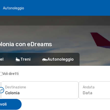
Autonoleggio
olonia con eDreams
el
Treni
Autonoleggio
Voli diretti
Destinazione
Andata
Data
voli