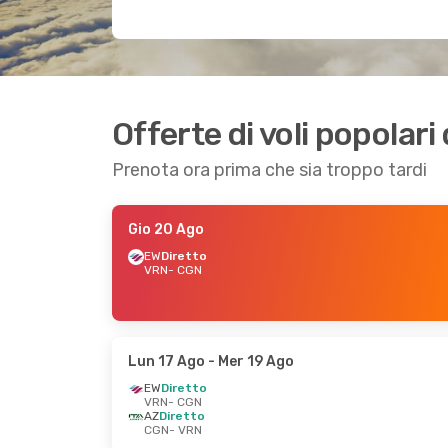
Offerte di voli popolari
Prenota ora prima che sia troppo tardi
Gio 20 Ago
EW
Diretto
VRN
- CGN
Lun 17 Ago
- Mer 19 Ago
EW
Diretto
VRN
- CGN
AZ
Diretto
CGN
- VRN