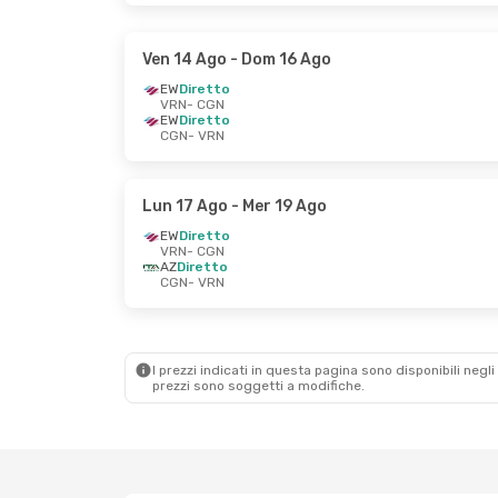
Ven 14 Ago
- Dom 16 Ago
EW
Diretto
VRN
- CGN
EW
Diretto
CGN
- VRN
Lun 17 Ago
- Mer 19 Ago
EW
Diretto
VRN
- CGN
AZ
Diretto
CGN
- VRN
I prezzi indicati in questa pagina sono disponibili negli 
prezzi sono soggetti a modifiche.