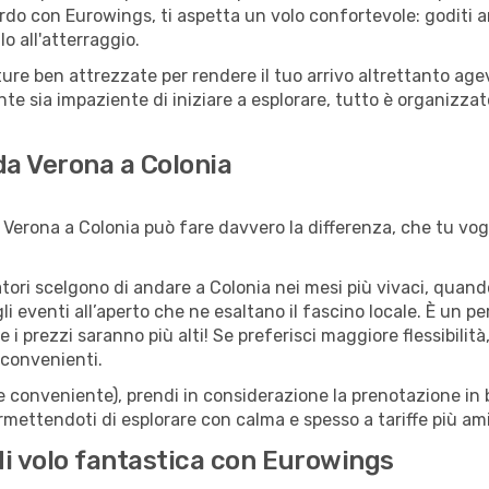
rdo con Eurowings, ti aspetta un volo confortevole: goditi am
o all'atterraggio.
utture ben attrezzate per rendere il tuo arrivo altrettanto a
te sia impaziente di iniziare a esplorare, tutto è organizzato
 da Verona a Colonia
Verona a Colonia può fare davvero la differenza, che tu vogl
iatori scelgono di andare a Colonia nei mesi più vivaci, quand
 agli eventi all’aperto che ne esaltano il fascino locale. È un 
 i prezzi saranno più alti! Se preferisci maggiore flessibilit
 convenienti.
(e conveniente), prendi in considerazione la prenotazione in b
rmettendoti di esplorare con calma e spesso a tariffe più am
di volo fantastica con Eurowings