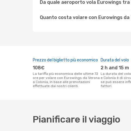
Da quale aeroporto vola Eurowings tra
Quanto costa volare con Eurowings da 
Prezzo del biglietto più economico
Durata del volo
108€
2 h and 15 m
La tariffa più economica delle ultime 72
La durata del volo Eurowings tra Verona
ore per volare con Eurowings da Verona
e Colonia è di cir
a Colonia, in base alle prenotazioni
se può essere infl
effettuate dai nostri clienti.
fattori.
Pianificare il viaggio