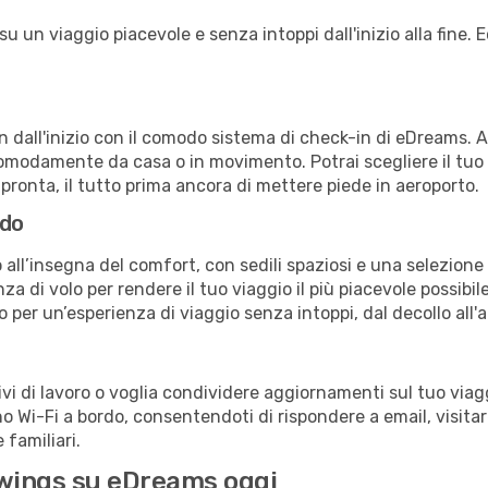
 un viaggio piacevole e senza intoppi dall'inizio alla fine. E
in dall'inizio con il comodo sistema di check-in di eDreams. 
omodamente da casa o in movimento. Potrai scegliere il tuo p
 pronta, il tutto prima ancora di mettere piede in aeroporto.
rdo
 all’insegna del comfort, con sedili spaziosi e una selezione 
a di volo per rendere il tuo viaggio il più piacevole possibi
no per un’esperienza di viaggio senza intoppi, dal decollo all'
 di lavoro o voglia condividere aggiornamenti sul tuo viagg
ono Wi-Fi a bordo, consentendoti di rispondere a email, visitare
familiari.
rowings su eDreams oggi