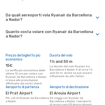
Da quali aereoporti vola Ryanair da Barcellona
a Nador?
Quanto costa volare con Ryanair da Barcellona
a Nador?
Prezzo del biglietto più
Durata del volo
economico
1 h and 50 m
15€
La durata del volo Ryanair tra
Barcellona e Nador è di circa 1 h
La tariffa più economica delle
and 50 m, anche se può essere
ultime 72 ore per volare con
influenzata da altri fattori.
Ryanair da Barcellona a Nador,
in base alle prenotazioni
effettuate dai nostri clienti.
Aeroporto di partenza
Aeroporto di destinazione
El Prat Airport
El Arouia Airport
Per voli di Ryanair da Barcellona
Se viaggi con Ryanair da
a Nador
Barcellona a Nador, l'aeroporto
di arrivo sarà l'El Arouia Airport.