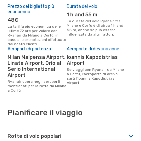
Prezzo del biglietto più
Durata del volo
economico
1 h and 55 m
48€
La durata del volo Ryanair tra
Milano e Corfù è di circa 1 h and
La tariffa più economica delle
55 m, anche se può essere
ultime 72 ore per volare con
influenzata da altri fattori.
Ryanair da Milano a Corfù, in
base alle prenotazioni effettuate
dai nostri clienti.
Aeroporti di partenza
Aeroporto di destinazione
Milan Malpensa Airport,
Ioannis Kapodistrias
Linate Airport, Orio al
Airport
Serio International
Se viaggi con Ryanair da Milano
a Corfù, l'aeroporto di arrivo
Airport
sarà l'Ioannis Kapodistrias
Ryanair opera negli aeroporti
Airport.
menzionati per la rotta da Milano
a Corfù
Pianificare il viaggio
Rotte di volo popolari