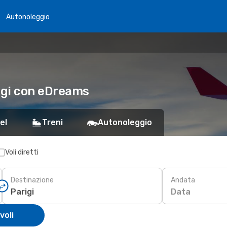
Autonoleggio
rigi con eDreams
el
Treni
Autonoleggio
Voli diretti
Destinazione
Andata
Data
voli