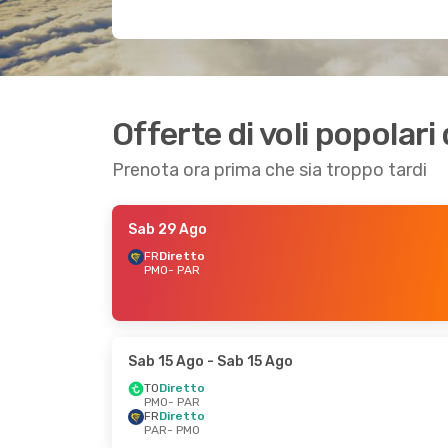
Offerte di voli popolari
Prenota ora prima che sia troppo tardi
Sab 29 Ago
FR
Diretto
PMO
- PAR
Sab 15 Ago
- Sab 15 Ago
TO
Diretto
PMO
- PAR
FR
Diretto
PAR
- PMO