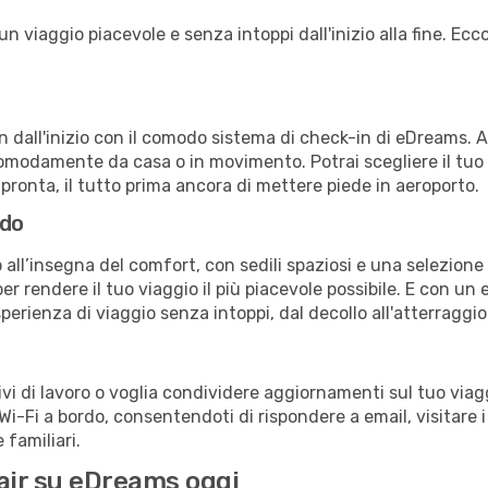
 viaggio piacevole e senza intoppi dall'inizio alla fine. Ecco
in dall'inizio con il comodo sistema di check-in di eDreams. 
omodamente da casa o in movimento. Potrai scegliere il tuo p
 pronta, il tutto prima ancora di mettere piede in aeroporto.
rdo
 all’insegna del comfort, con sedili spaziosi e una selezione 
r rendere il tuo viaggio il più piacevole possibile. E con un 
sperienza di viaggio senza intoppi, dal decollo all'atterraggio
 di lavoro o voglia condividere aggiornamenti sul tuo viaggi
o Wi-Fi a bordo, consentendoti di rispondere a email, visitare i 
familiari.
nair su eDreams oggi