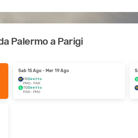
 da Palermo a Parigi
Sab 15 Ago
- Mer 19 Ago
S
FR
Diretto
PMO
- PAR
TO
Diretto
PAR
- PMO