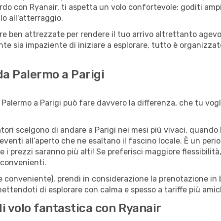
rdo con Ryanair, ti aspetta un volo confortevole: goditi ampi 
o all'atterraggio.
tture ben attrezzate per rendere il tuo arrivo altrettanto ag
te sia impaziente di iniziare a esplorare, tutto è organizzato
da Palermo a Parigi
Palermo a Parigi può fare davvero la differenza, che tu vogli
iatori scelgono di andare a Parigi nei mesi più vivaci, quando 
li eventi all’aperto che ne esaltano il fascino locale. È un pe
 i prezzi saranno più alti! Se preferisci maggiore flessibilit
 convenienti.
(e conveniente), prendi in considerazione la prenotazione in b
ettendoti di esplorare con calma e spesso a tariffe più amic
di volo fantastica con Ryanair