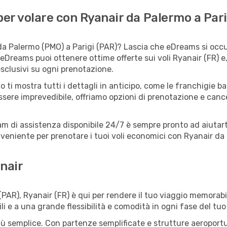
er volare con Ryanair da Palermo a Pari
da Palermo (PMO) a Parigi (PAR)? Lascia che eDreams si occup
 eDreams puoi ottenere ottime offerte sui voli Ryanair (FR) 
esclusivi su ogni prenotazione.
o ti mostra tutti i dettagli in anticipo, come le franchigie b
ssere imprevedibile, offriamo opzioni di prenotazione e cancel
eam di assistenza disponibile 24/7 è sempre pronto ad aiutart
eniente per prenotare i tuoi voli economici con Ryanair da P
nair
PAR), Ryanair (FR) è qui per rendere il tuo viaggio memorabi
li e a una grande flessibilità e comodità in ogni fase del tuo
 semplice. Con partenze semplificate e strutture aeroportuali