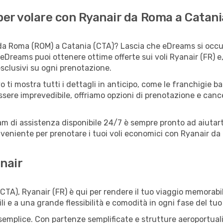
er volare con Ryanair da Roma a Catani
da Roma (ROM) a Catania (CTA)? Lascia che eDreams si occupi
 eDreams puoi ottenere ottime offerte sui voli Ryanair (FR) 
esclusivi su ogni prenotazione.
o ti mostra tutti i dettagli in anticipo, come le franchigie b
ssere imprevedibile, offriamo opzioni di prenotazione e cancel
eam di assistenza disponibile 24/7 è sempre pronto ad aiutart
eniente per prenotare i tuoi voli economici con Ryanair da
nair
A), Ryanair (FR) è qui per rendere il tuo viaggio memorabil
li e a una grande flessibilità e comodità in ogni fase del tuo
mplice. Con partenze semplificate e strutture aeroportuali fa