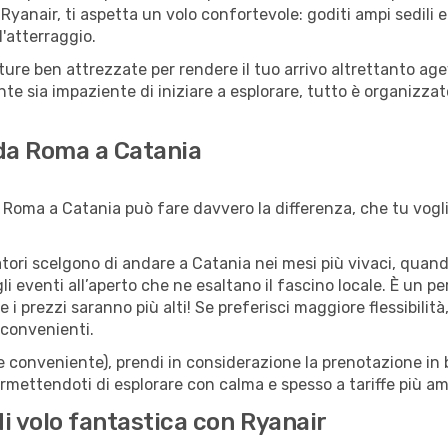
Ryanair, ti aspetta un volo confortevole: goditi ampi sedili 
l'atterraggio.
utture ben attrezzate per rendere il tuo arrivo altrettanto 
te sia impaziente di iniziare a esplorare, tutto è organizzato
 da Roma a Catania
 Roma a Catania può fare davvero la differenza, che tu voglia
iatori scelgono di andare a Catania nei mesi più vivaci, quand
 agli eventi all’aperto che ne esaltano il fascino locale. È un 
 i prezzi saranno più alti! Se preferisci maggiore flessibilit
 convenienti.
(e conveniente), prendi in considerazione la prenotazione in b
rmettendoti di esplorare con calma e spesso a tariffe più am
di volo fantastica con Ryanair