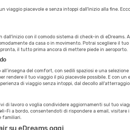
 viaggio piacevole e senza intoppi dall'inizio alla fine. Ecco
in dall'inizio con il comodo sistema di check-in di eDreams. 
omodamente da casa o in movimento. Potrai scegliere il tuo p
 pronta, il tutto prima ancora di mettere piede in aeroporto.
rdo
 all’insegna del comfort, con sedili spaziosi e una selezione 
r rendere il tuo viaggio il più piacevole possibile. E con un 
sperienza di viaggio senza intoppi, dal decollo all'atterraggio
 di lavoro o voglia condividere aggiornamenti sul tuo viaggi
o Wi-Fi a bordo, consentendoti di rispondere a email, visitare i 
familiari.
nair su eDreams oggi