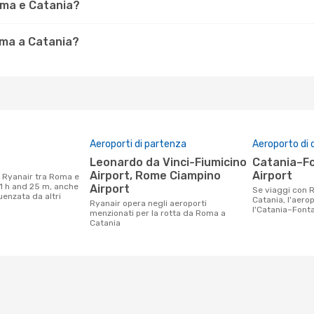
oma e Catania?
oma a Catania?
Aeroporti di partenza
Aeroporto di 
Leonardo da Vinci-Fiumicino
Catania–Fontanarossa
Airport, Rome Ciampino
Airport
 1 h and 25 m, anche
Airport
Se viaggi con Ryanair da Roma a
uenzata da altri
Catania, l'aero
Ryanair opera negli aeroporti
l'Catania–Font
menzionati per la rotta da Roma a
Catania