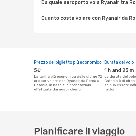
Da quale aeroporto vola Ryanair tra R
Quanto costa volare con Ryanair da R
Prezzo del biglietto più economico
Durata del volo
5€
1 h and 25 m
La tariffa più economica delle ultime 72
La durata del volo Ryanair tra Roma e
ore per volare con Ryanair da Roma a
Catania è di circa
Catania, in base alle prenotazioni
se può essere infl
effettuate dai nostri clienti.
fattori.
Pianificare il viaggio