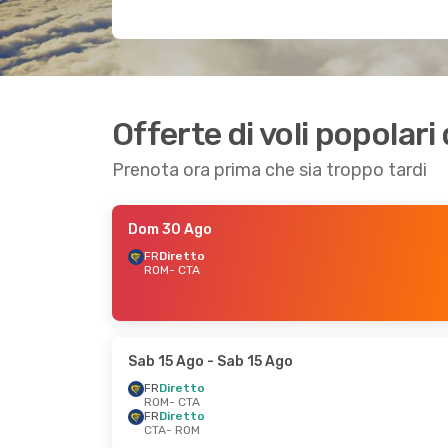
Offerte di voli popolar
Prenota ora prima che sia troppo tardi
Dom 30 Ago
FR
Diretto
ROM
- CTA
Sab 15 Ago
- Sab 15 Ago
FR
Diretto
ROM
- CTA
FR
Diretto
CTA
- ROM