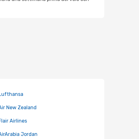
 Lufthansa
 Air New Zealand
Flair Airlines
 AirArabia Jordan