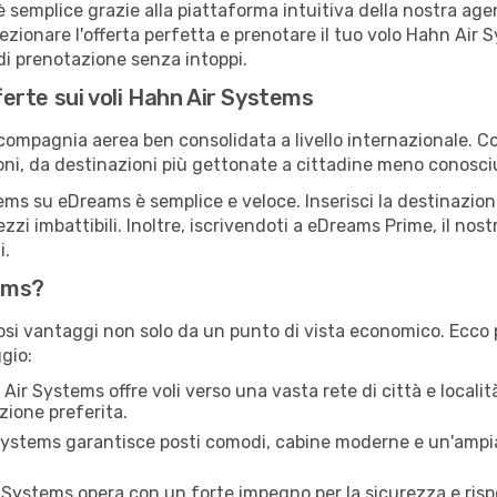
emplice grazie alla piattaforma intuitiva della nostra agenz
lezionare l'offerta perfetta e prenotare il tuo volo Hahn Air
 di prenotazione senza intoppi.
fferte sui voli Hahn Air Systems
ompagnia aerea ben consolidata a livello internazionale. Con 
oni, da destinazioni più gettonate a cittadine meno conosci
s su eDreams è semplice e veloce. Inserisci la destinazione 
ezzi imbattibili. Inoltre, iscrivendoti a eDreams Prime, il no
i.
ems?
si vantaggi non solo da un punto di vista economico. Ecco 
gio:
ir Systems offre voli verso una vasta rete di città e località
zione preferita.
ystems garantisce posti comodi, cabine moderne e un'ampia s
Systems opera con un forte impegno per la sicurezza e rispet