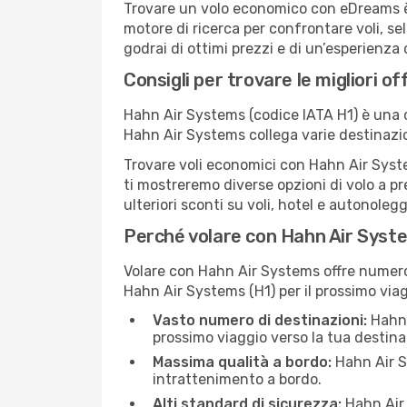
Trovare un volo economico con eDreams è s
motore di ricerca per confrontare voli, se
godrai di ottimi prezzi e di un’esperienza
Consigli per trovare le migliori o
Hahn Air Systems (codice IATA H1) è una c
Hahn Air Systems collega varie destinazi
Trovare voli economici con Hahn Air System
ti mostreremo diverse opzioni di volo a pr
ulteriori sconti su voli, hotel e autonolegg
Perché volare con Hahn Air Syst
Volare con Hahn Air Systems offre numero
Hahn Air Systems (H1) per il prossimo viag
Vasto numero di destinazioni:
Hahn A
prossimo viaggio verso la tua destina
Massima qualità a bordo:
Hahn Air S
intrattenimento a bordo.
Alti standard di sicurezza:
Hahn Air 