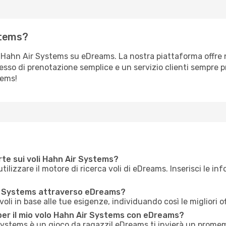
stems?
on Hahn Air Systems su eDreams. La nostra piattaforma offre 
sso di prenotazione semplice e un servizio clienti sempre p
tems!
rte sui voli Hahn Air Systems?
utilizzare il motore di ricerca voli di eDreams. Inserisci le in
ir Systems attraverso eDreams?
li in base alle tue esigenze, individuando così le migliori o
per il mio volo Hahn Air Systems con eDreams?
 Systems è un gioco da ragazzi! eDreams ti invierà un prome