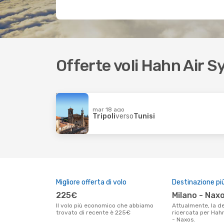
Offerte voli Hahn Air S
mar 18 ago
Tripoli
verso
Tunisi
Migliore offerta di volo
Destinazione pi
225€
Milano - Nax
Il volo più economico che abbiamo
Attualmente, la destinazione piú
trovato di recente è 225€
ricercata per Hah
- Naxos.