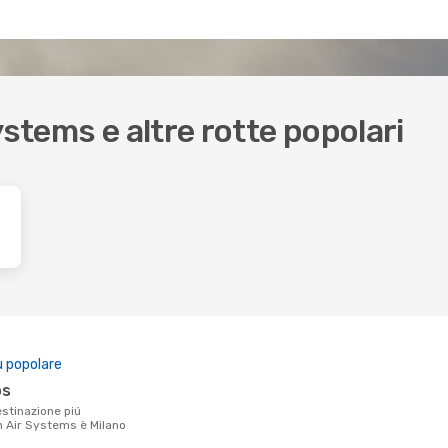
ystems e altre rotte popolari
ù popolare
os
n Air Systems è Milano