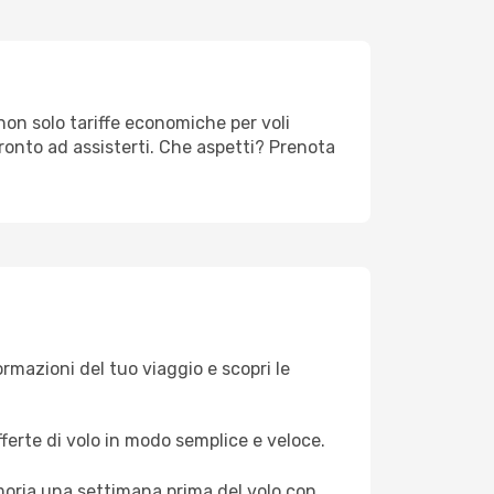
non solo tariffe economiche per voli
ronto ad assisterti. Che aspetti? Prenota
formazioni del tuo viaggio e scopri le
fferte di volo in modo semplice e veloce.
moria una settimana prima del volo con