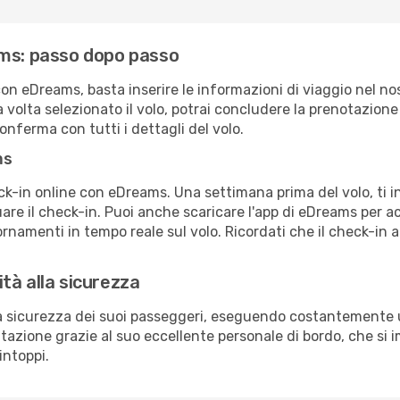
ems: passo dopo passo
n eDreams, basta inserire le informazioni di viaggio nel no
Una volta selezionato il volo, potrai concludere la prenotazion
onferma con tutti i dettagli del volo.
ms
eck-in online con eDreams. Una settimana prima del volo, ti 
re il check-in. Puoi anche scaricare l'app di eDreams per a
rnamenti in tempo reale sul volo. Ricordati che il check-in a
tà alla sicurezza
a sicurezza dei suoi passeggeri, eseguendo costantemente u
azione grazie al suo eccellente personale di bordo, che si 
intoppi.