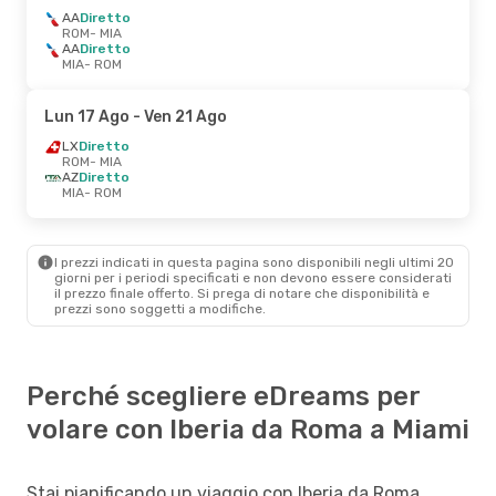
AA
Diretto
ROM
- MIA
AA
Diretto
MIA
- ROM
Lun 17 Ago
- Ven 21 Ago
LX
Diretto
ROM
- MIA
AZ
Diretto
MIA
- ROM
I prezzi indicati in questa pagina sono disponibili negli ultimi 20
giorni per i periodi specificati e non devono essere considerati
il ​​prezzo finale offerto. Si prega di notare che disponibilità e
prezzi sono soggetti a modifiche.
Perché scegliere eDreams per
volare con Iberia da Roma a Miami
Stai pianificando un viaggio con Iberia da Roma