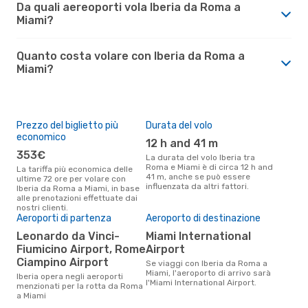
Da quali aereoporti vola Iberia da Roma a
Miami?
Quanto costa volare con Iberia da Roma a
Miami?
Prezzo del biglietto più
Durata del volo
economico
12 h and 41 m
353€
La durata del volo Iberia tra
Roma e Miami è di circa 12 h and
La tariffa più economica delle
41 m, anche se può essere
ultime 72 ore per volare con
influenzata da altri fattori.
Iberia da Roma a Miami, in base
alle prenotazioni effettuate dai
nostri clienti.
Aeroporti di partenza
Aeroporto di destinazione
Leonardo da Vinci-
Miami International
Fiumicino Airport, Rome
Airport
Ciampino Airport
Se viaggi con Iberia da Roma a
Miami, l'aeroporto di arrivo sarà
Iberia opera negli aeroporti
l'Miami International Airport.
menzionati per la rotta da Roma
a Miami