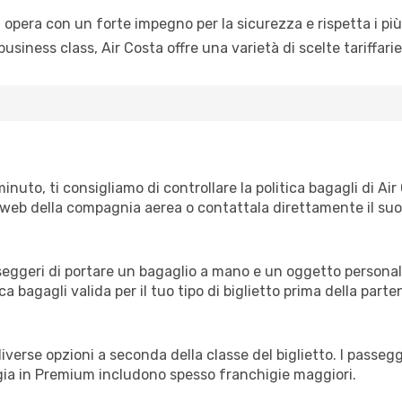
 opera con un forte impegno per la sicurezza e rispetta i più 
iness class, Air Costa offre una varietà di scelte tariffari
minuto, ti consigliamo di controllare la politica bagagli di A
ito web della compagnia aerea o contattala direttamente il suo 
eggeri di portare un bagaglio a mano e un oggetto personal
ica bagagli valida per il tuo tipo di biglietto prima della parte
e diverse opzioni a seconda della classe del biglietto. I pass
ggia in Premium includono spesso franchigie maggiori.