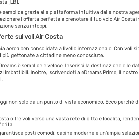
sta (LB).
emplice grazie alla piattaforma intuitiva della nostra agenz
lezionare l'offerta perfetta e prenotare il tuo volo Air Costa
azione senza intoppi.
ferte sui voli Air Costa
 aerea ben consolidata a livello internazionale. Con voli sia
ni più gettonate a cittadine meno conosciute.
eams è semplice e veloce. Inserisci la destinazione e le date
i imbattibili. Inoltre, iscrivendoti a eDreams Prime, il nost
i.
ggi non solo da un punto di vista economico. Ecco perché do
sta offre voli verso una vasta rete di città e località, renden
erita.
garantisce posti comodi, cabine moderne e un'ampia selezione