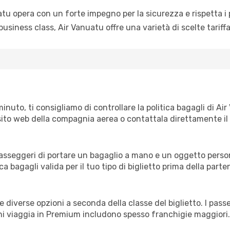
tu opera con un forte impegno per la sicurezza e rispetta i p
siness class, Air Vanuatu offre una varietà di scelte tariffa
minuto, ti consigliamo di controllare la politica bagagli di A
il sito web della compagnia aerea o contattala direttamente il 
sseggeri di portare un bagaglio a mano e un oggetto person
ica bagagli valida per il tuo tipo di biglietto prima della parte
fre diverse opzioni a seconda della classe del biglietto. I p
chi viaggia in Premium includono spesso franchigie maggiori.