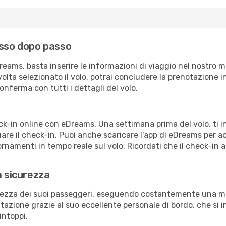
asso dopo passo
eams, basta inserire le informazioni di viaggio nel nostro m
a volta selezionato il volo, potrai concludere la prenotazione 
onferma con tutti i dettagli del volo.
eck-in online con eDreams. Una settimana prima del volo, ti 
re il check-in. Puoi anche scaricare l'app di eDreams per a
rnamenti in tempo reale sul volo. Ricordati che il check-in a
a sicurezza
urezza dei suoi passeggeri, eseguendo costantemente una man
azione grazie al suo eccellente personale di bordo, che si 
intoppi.