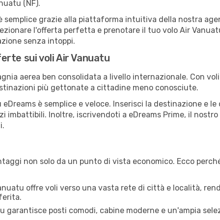
nuatu (NF).
emplice grazie alla piattaforma intuitiva della nostra agenz
lezionare l'offerta perfetta e prenotare il tuo volo Air Vanua
azione senza intoppi.
ferte sui voli Air Vanuatu
ia aerea ben consolidata a livello internazionale. Con voli s
estinazioni più gettonate a cittadine meno conosciute.
eDreams è semplice e veloce. Inserisci la destinazione e le da
i imbattibili. Inoltre, iscrivendoti a eDreams Prime, il nost
i.
taggi non solo da un punto di vista economico. Ecco perché 
nuatu offre voli verso una vasta rete di città e località, ren
erita.
u garantisce posti comodi, cabine moderne e un'ampia selezi