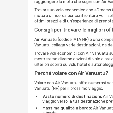
raggiungere la meta che sogni con Air Va
Trovare un volo economico con eDreams è s
motore di ricerca per confrontare voli, se
ottimi prezzi e di un’esperienza di prenot
Consigli per trovare le migliori of
Air Vanuatu (codice IATA NF) è una compagn
Vanuatu collega varie destinazioni, da d
Trovare voli economici con Air Vanuatu su 
mostreremo diverse opzioni di volo a prezz
ulteriori sconti su voli, hotel e autonolegg
Perché volare con Air Vanuatu?
Volare con Air Vanuatu offre numerosi van
Vanuatu (NF) per il prossimo viaggio:
Vasto numero di destinazioni:
Air Va
viaggio verso la tua destinazione pref
Massima qualità a bordo:
Air Vanuat
a bordo.