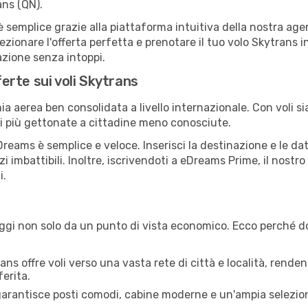
ns (QN).
emplice grazie alla piattaforma intuitiva della nostra agenz
lezionare l'offerta perfetta e prenotare il tuo volo Skytrans 
azione senza intoppi.
ferte sui voli Skytrans
 aerea ben consolidata a livello internazionale. Con voli si
ni più gettonate a cittadine meno conosciute.
eams è semplice e veloce. Inserisci la destinazione e le date 
i imbattibili. Inoltre, iscrivendoti a eDreams Prime, il nost
i.
ggi non solo da un punto di vista economico. Ecco perché do
ns offre voli verso una vasta rete di città e località, renden
erita.
arantisce posti comodi, cabine moderne e un'ampia selezione