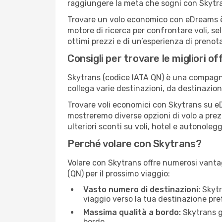
raggiungere la meta che sogni con Skytra
Trovare un volo economico con eDreams è s
motore di ricerca per confrontare voli, se
ottimi prezzi e di un’esperienza di prenot
Consigli per trovare le migliori of
Skytrans (codice IATA QN) è una compagnia
collega varie destinazioni, da destinazio
Trovare voli economici con Skytrans su eDr
mostreremo diverse opzioni di volo a prezz
ulteriori sconti su voli, hotel e autonolegg
Perché volare con Skytrans?
Volare con Skytrans offre numerosi vanta
(QN) per il prossimo viaggio:
Vasto numero di destinazioni:
Skytra
viaggio verso la tua destinazione pref
Massima qualità a bordo:
Skytrans g
bordo.