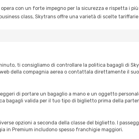
opera con un forte impegno per la sicurezza e rispetta i più 
siness class, Skytrans offre una varietà di scelte tariffarie
minuto, ti consigliamo di controllare la politica bagagli di S
ito web della compagnia aerea o contattala direttamente il suo 
ggeri di portare un bagaglio a mano e un oggetto personale
ica bagagli valida per il tuo tipo di biglietto prima della parte
 diverse opzioni a seconda della classe del biglietto. I pass
ggia in Premium includono spesso franchigie maggiori.