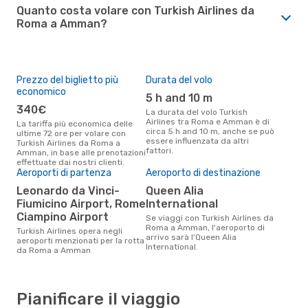
Quanto costa volare con Turkish Airlines da
Roma a Amman?
Prezzo del biglietto più
Durata del volo
economico
5 h and 10 m
340€
La durata del volo Turkish
Airlines tra Roma e Amman è di
La tariffa più economica delle
circa 5 h and 10 m, anche se può
ultime 72 ore per volare con
essere influenzata da altri
Turkish Airlines da Roma a
fattori.
Amman, in base alle prenotazioni
effettuate dai nostri clienti.
Aeroporti di partenza
Aeroporto di destinazione
Leonardo da Vinci-
Queen Alia
Fiumicino Airport, Rome
International
Ciampino Airport
Se viaggi con Turkish Airlines da
Roma a Amman, l'aeroporto di
Turkish Airlines opera negli
arrivo sarà l'Queen Alia
aeroporti menzionati per la rotta
International.
da Roma a Amman
Pianificare il viaggio