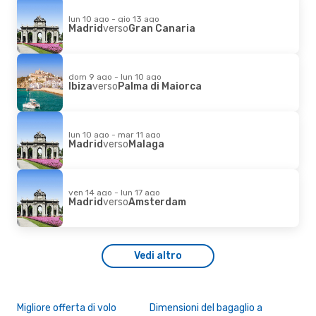
lun 10 ago - gio 13 ago
Madrid
verso
Gran Canaria
dom 9 ago - lun 10 ago
Ibiza
verso
Palma di Maiorca
lun 10 ago - mar 11 ago
Madrid
verso
Malaga
ven 14 ago - lun 17 ago
Madrid
verso
Amsterdam
Vedi altro
Migliore offerta di volo
Dimensioni del bagaglio a
Des