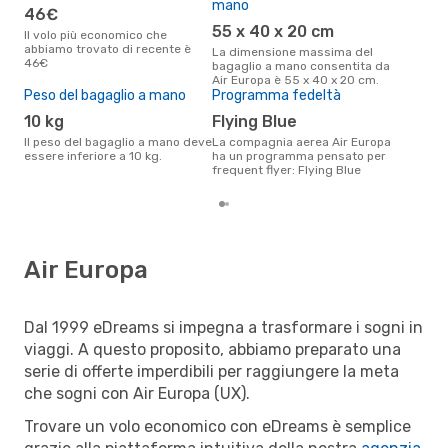
mano
46€
M
55 x 40 x 20 cm
Il volo più economico che
Attualmente, la destinazione piú
abbiamo trovato di recente è
rice
La dimensione massima del
46€
- Mi
bagaglio a mano consentita da
Air Europa è 55 x 40 x 20 cm.
Peso del bagaglio a mano
Programma fedeltà
10 kg
Flying Blue
Il peso del bagaglio a mano deve
La compagnia aerea Air Europa
essere inferiore a 10 kg.
ha un programma pensato per
frequent flyer: Flying Blue
Air Europa
Dal 1999 eDreams si impegna a trasformare i sogni in
viaggi. A questo proposito, abbiamo preparato una
serie di offerte imperdibili per raggiungere la meta
che sogni con Air Europa (UX).
Trovare un volo economico con eDreams è semplice