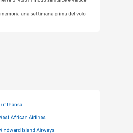
fferte di volo in modo semplice e veloce.
promemoria una settimana prima del volo
 Lufthansa
 West African Airlines
 Windward Island Airways