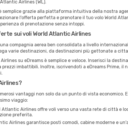
tlantic Airlines (WL).
emplice grazie alla piattaforma intuitiva della nostra agenz
ezionare l'offerta perfetta e prenotare il tuo volo World Atla
sperienza di prenotazione senza intoppi.
erte sui voli World Atlantic Airlines
 una compagnia aerea ben consolidata a livello internazional
llega varie destinazioni, da destinazioni più gettonate a ci
Airlines su eDreams è semplice e veloce. Inserisci la destinaz
 prezzi imbattibili. Inoltre, iscrivendoti a eDreams Prime, i
i.
Airlines?
numerosi vantaggi non solo da un punto di vista economico. 
ssimo viaggio:
Atlantic Airlines offre voli verso una vasta rete di città e lo
zione preferita.
tic Airlines garantisce posti comodi, cabine moderne e un'a