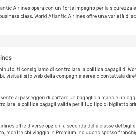
antic Airlines opera con un forte impegno per la sicurezza e r
iness class, World Atlantic Airlines offre una varietà di sce
lines
minuto, ti consigliamo di controllare la politica bagagli di Wor
bi, visita il sito web della compagnia aerea o contattala diret
nsente ai passeggeri di portare un bagaglio a mano e un og
rollare la politica bagagli valida per il tuo tipo di biglietto p
Airlines offre diverse opzioni a seconda della classe del big
ato, mentre chi viaggia in Premium includono spesso franchi