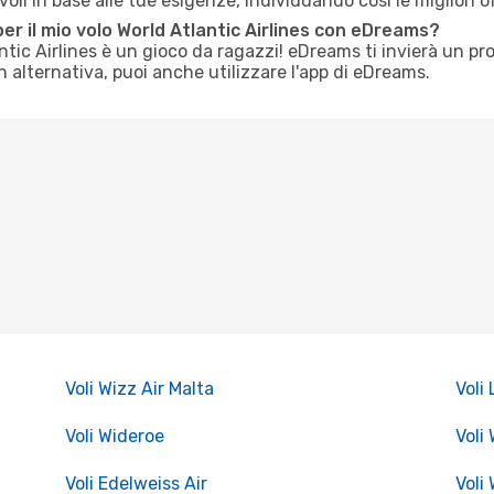
li in base alle tue esigenze, individuando così le migliori o
er il mio volo World Atlantic Airlines con eDreams?
antic Airlines è un gioco da ragazzi! eDreams ti invierà un 
In alternativa, puoi anche utilizzare l'app di eDreams.
Voli Wizz Air Malta
Voli
Voli Wideroe
Voli
Voli Edelweiss Air
Voli