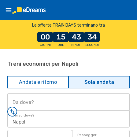
Le offerte TRAIN DAYS terminano tra
00
15
43
33
GIORNI
ORE
MINUTI
SECONDI
Treni economici per Napoli
Andata e ritorno
Sola andata
Da dove?
Verso dove?
Napoli
Passeggeri