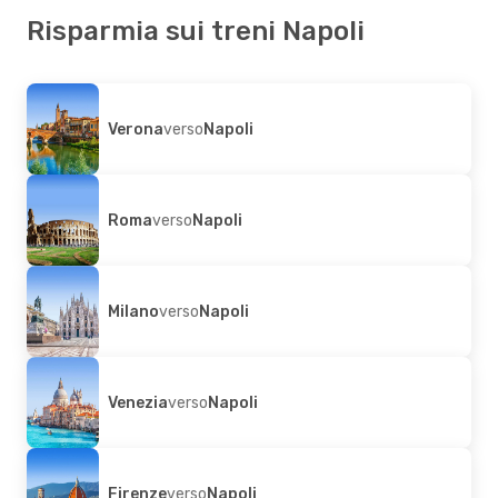
Risparmia sui treni Napoli
Verona
verso
Napoli
Roma
verso
Napoli
Milano
verso
Napoli
Venezia
verso
Napoli
Firenze
verso
Napoli