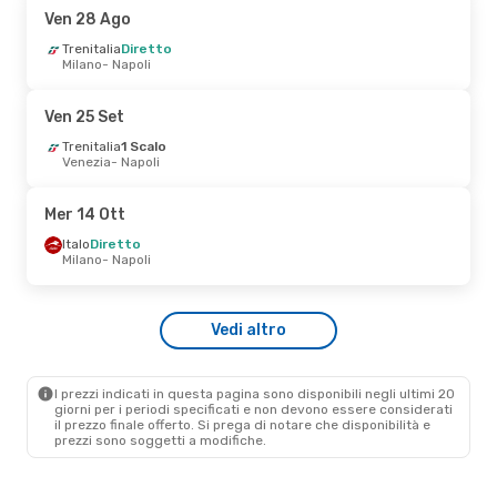
Ven 28 Ago
Ven 28 Ago
Trenitalia
Diretto
- Mer 2 Set
Milano
- Napoli
Trenitalia
Diretto
Roma
- Napoli
Trenitalia
Diretto
Ven 25 Set
Napoli
- Roma
Trenitalia
1 Scalo
Venezia
- Napoli
Dom 11 Ott
- Dom 18 Ott
Trenitalia
Diretto
Mer 14 Ott
Roma
- Napoli
Trenitalia
Diretto
Italo
Diretto
Napoli
- Roma
Milano
- Napoli
Lun 5 Ott
- Gio 8 Ott
Vedi altro
Italo
Diretto
Roma
- Napoli
Italo
Diretto
Napoli
- Roma
I prezzi indicati in questa pagina sono disponibili negli ultimi 20
giorni per i periodi specificati e non devono essere considerati
il ​​prezzo finale offerto. Si prega di notare che disponibilità e
prezzi sono soggetti a modifiche.