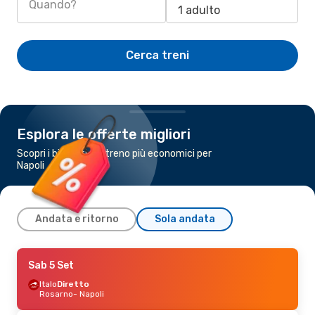
Quando?
1 adulto
Cerca treni
Esplora le offerte migliori
Scopri i biglietti del treno più economici per
Napoli
Andata e ritorno
Sola andata
Ven 18 Set
Sab 5 Set
- Sab 19 Set
Trenitalia
Italo
Diretto
Diretto
Latina
Rosarno
- Napoli
- Napoli
Trenitalia
Diretto
Napoli
- Latina