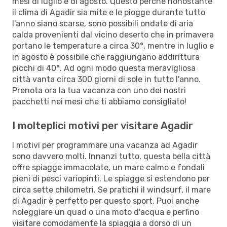
mesi di luglio e di agosto. Questo perché nonostante
il clima di Agadir sia mite e le piogge durante tutto
l'anno siano scarse, sono possibili ondate di aria
calda provenienti dal vicino deserto che in primavera
portano le temperature a circa 30°, mentre in luglio e
in agosto è possibile che raggiungano addirittura
picchi di 40°. Ad ogni modo questa meravigliosa
città vanta circa 300 giorni di sole in tutto l'anno.
Prenota ora la tua vacanza con uno dei nostri
pacchetti nei mesi che ti abbiamo consigliato!
I molteplici motivi per visitare Agadir
I motivi per programmare una vacanza ad Agadir
sono davvero molti. Innanzi tutto, questa bella città
offre spiagge immacolate, un mare calmo e fondali
pieni di pesci variopinti. Le spiagge si estendono per
circa sette chilometri. Se pratichi il windsurf, il mare
di Agadir è perfetto per questo sport. Puoi anche
noleggiare un quad o una moto d'acqua e perfino
visitare comodamente la spiaggia a dorso di un