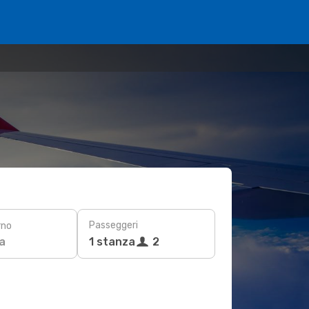
Passeggeri
rno
a
1 stanza
2