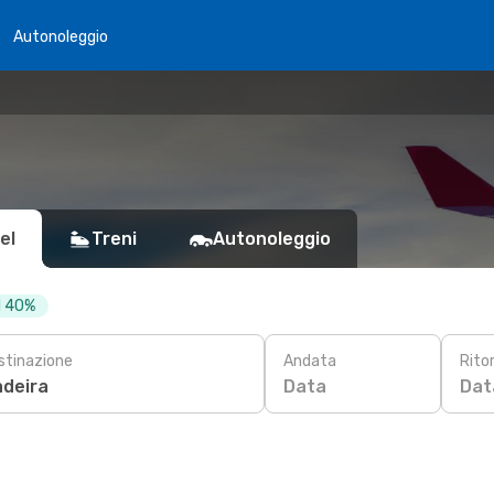
Autonoleggio
el
Treni
Autonoleggio
al 40%
stinazione
Andata
Rito
Data
Dat