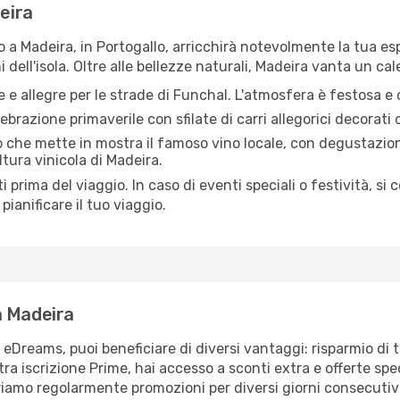
deira
io a Madeira, in Portogallo, arricchirà notevolmente la tua es
 dell'isola. Oltre alle bellezze naturali, Madeira vanta un cal
e e allegre per le strade di Funchal. L'atmosfera è festosa e
ebrazione primaverile con sfilate di carri allegorici decorati
che mette in mostra il famoso vino locale, con degustazioni,
tura vinicola di Madeira.
 prima del viaggio. In caso di eventi speciali o festività, si c
pianificare il tuo viaggio.
a Madeira
reams, puoi beneficiare di diversi vantaggi: risparmio di t
tra iscrizione Prime, hai accesso a sconti extra e offerte spe
friamo regolarmente promozioni per diversi giorni consecutivi