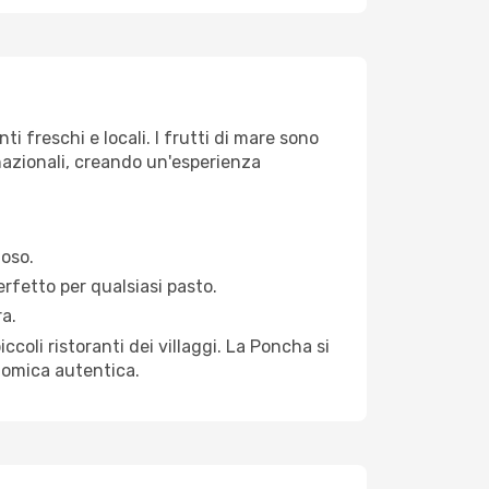
i freschi e locali. I frutti di mare sono
rnazionali, creando un'esperienza
toso.
erfetto per qualsiasi pasto.
ra.
ccoli ristoranti dei villaggi. La Poncha si
onomica autentica.