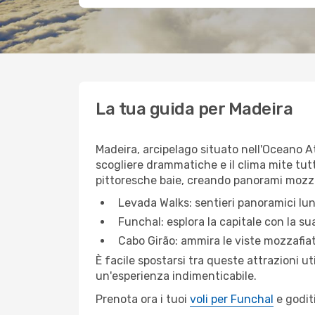
La tua guida per Madeira
Madeira, arcipelago situato nell'Oceano At
scogliere drammatiche e il clima mite tut
pittoresche baie, creando panorami mozzafia
Levada Walks: sentieri panoramici lung
Funchal: esplora la capitale con la su
Cabo Girão: ammira le viste mozzafiat
È facile spostarsi tra queste attrazioni uti
un'esperienza indimenticabile.
Prenota ora i tuoi
voli per Funchal
e godit