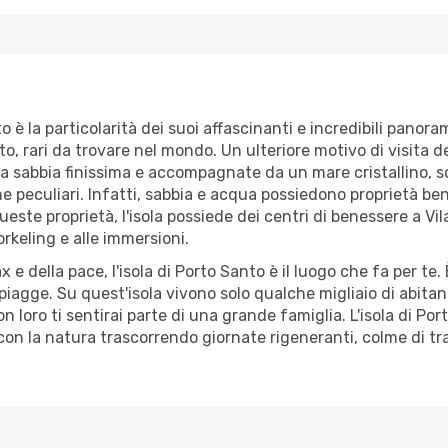
o è la particolarità dei suoi affascinanti e incredibili panora
o, rari da trovare nel mondo. Un ulteriore motivo di visita de
na sabbia finissima e accompagnate da un mare cristallino,
e peculiari. Infatti, sabbia e acqua possiedono proprietà be
este proprietà, l'isola possiede dei centri di benessere a Vi
orkeling e alle immersioni.
e della pace, l'isola di Porto Santo è il luogo che fa per te. È
spiagge. Su quest'isola vivono solo qualche migliaio di abitan
con loro ti sentirai parte di una grande famiglia. L'isola di P
con la natura trascorrendo giornate rigeneranti, colme di tran