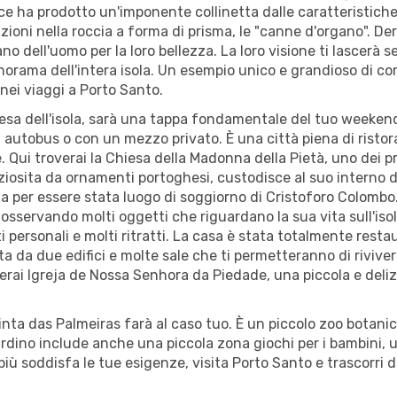
rocce ha prodotto un'imponente collinetta dalle caratteristich
ni nella roccia a forma di prisma, le "canne d'organo". Der
 dell'uomo per la loro bellezza. La loro visione ti lascerà se
anorama dell'intera isola. Un esempio unico e grandioso di c
nei viaggi a Porto Santo.
stesa dell'isola, sarà una tappa fondamentale del tuo weekend
gli autobus o con un mezzo privato. È una città piena di rist
. Qui troverai la Chiesa della Madonna della Pietà, uno dei pr
ziosita da ornamenti portoghesi, custodisce al suo interno di
uta per essere stata luogo di soggiorno di Cristoforo Colombo.
sservando molti oggetti che riguardano la sua vita sull'isol
i personali e molti ritratti. La casa è stata totalmente rest
sta da due edifici e molte sale che ti permetteranno di rivive
overai Igreja de Nossa Senhora da Piedade, una piccola e del
nta das Palmeiras farà al caso tuo. È un piccolo zoo botanic
giardino include anche una piccola zona giochi per i bambini, 
ù soddisfa le tue esigenze, visita Porto Santo e trascorri del