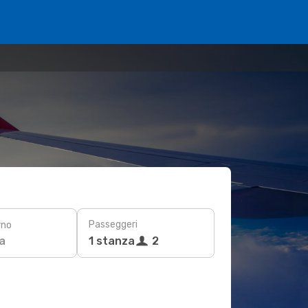
Passeggeri
rno
a
1 stanza
2