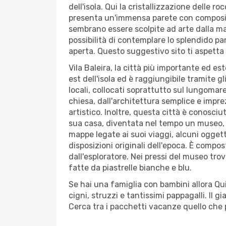
dell'isola. Qui la cristallizzazione delle 
presenta un'immensa parete con composizio
sembrano essere scolpite ad arte dalla mano
possibilità di contemplare lo splendido p
aperta. Questo suggestivo sito ti aspetta 
Vila Baleira, la città più importante ed e
est dell'isola ed è raggiungibile tramite 
locali, collocati soprattutto sul lungomare
chiesa, dall'architettura semplice e impre
artistico. Inoltre, questa città è conosci
sua casa, diventata nel tempo un museo, o
mappe legate ai suoi viaggi, alcuni oggett
disposizioni originali dell'epoca. È compo
dall'esploratore. Nei pressi del museo tr
fatte da piastrelle bianche e blu.
Se hai una famiglia con bambini allora Qui
cigni, struzzi e tantissimi pappagalli. Il 
Cerca tra i pacchetti vacanze quello che pi