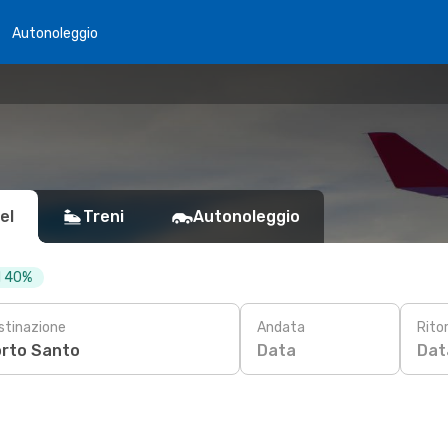
Autonoleggio
el
Treni
Autonoleggio
al 40%
stinazione
Andata
Rito
Data
Dat