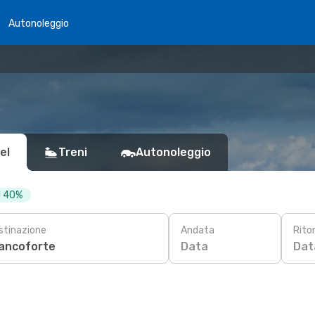
Autonoleggio
el
Treni
Autonoleggio
al 40%
stinazione
Andata
Rito
Data
Dat