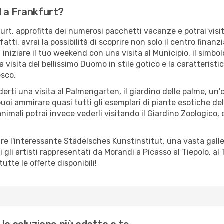
d a Frankfurt?
t, approfitta dei numerosi pacchetti vacanze e potrai visit
atti, avrai la possibilità di scoprire non solo il centro fina
 iniziare il tuo weekend con una visita al Municipio, il simbol
a visita del bellissimo Duomo in stile gotico e la caratterist
esco.
derti una visita al Palmengarten, il giardino delle palme, un'
puoi ammirare quasi tutti gli esemplari di piante esotiche 
 animali potrai invece vederli visitando il Giardino Zoologico
tare l'interessante Städelsches Kunstinstitut, una vasta galle
 artisti rappresentati da Morandi a Picasso al Tiepolo, al Ti
utte le offerte disponibili!