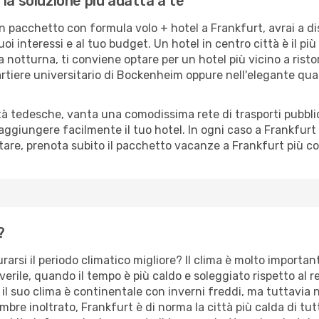
la soluzione più adatta a te
pacchetto con formula volo + hotel a Frankfurt, avrai a disp
uoi interessi e al tuo budget. Un hotel in centro città è il pi
a notturna, ti conviene optare per un hotel più vicino a risto
artiere universitario di Bockenheim oppure nell'elegante qu
ttà tedesche, vanta una comodissima rete di trasporti pubblic
aggiungere facilmente il tuo hotel. In ogni caso a Frankfurt
itare, prenota subito il pacchetto vacanze a Frankfurt più co
?
rsi il periodo climatico migliore? Il clima è molto important
erile, quando il tempo è più caldo e soleggiato rispetto al r
l suo clima è continentale con inverni freddi, ma tuttavia no
bre inoltrato, Frankfurt è di norma la città più calda di tu