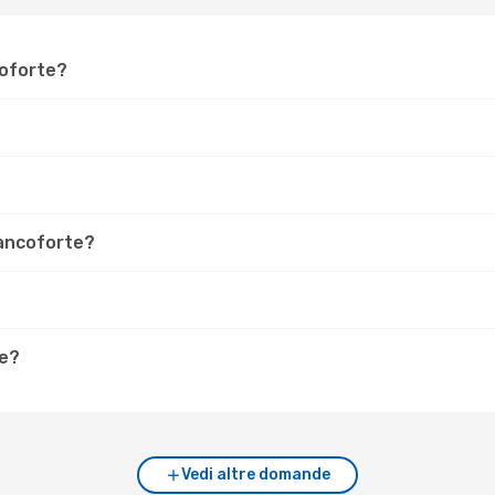
coforte?
Francoforte?
re?
Vedi altre domande