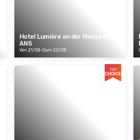
Hotel Lumière an der Messe by
ANS
Ven 21/08-Dom 23/08
TOP
CHOICE