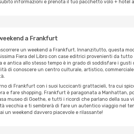
ubito informazioni e prenota il tuo pacchetto volo + hotel a
n weekend a Frankfurt
rascorrere un weekend a Frankfurt. Innanzitutto, questa moder
mosissima Fiera del Libro con case editrici provenienti da tu
 e antica allo stesso tempo è in grado di soddisfare i gusti 
lità di conoscere un centro culturale, artistico, commerciale e
tà.
rno di Frankfurt con i suoi luccicanti grattacieli, tra cui s
era e fare shopping. Frankfurt è paragonata a Manhattan, po
sa museo di Goethe, e tutti i ricordi che parlano della sua vit
città vecchia e ti sembrerà di fare un autentico viaggio nel 
rai un weekend davvero piacevole e rilassante!