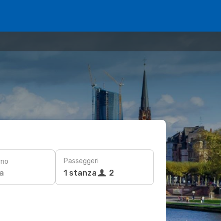
Passeggeri
rno
a
1 stanza
2