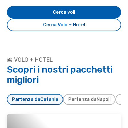
Cerca voli
Cerca Volo + Hotel
VOLO + HOTEL
Scopri i nostri pacchetti
migliori
Partenza da
Catania
Partenza da
Napoli
Pa