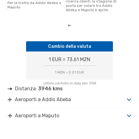
ricerca clienti, la stagione di
genn
Per la tratta da Addis Abeba a
punta per volare tra Addis
gett
Maputo
Abeba e Maputo è aprile .
per
Abe
Cambio della valuta
1 EUR = 73.61 MZN
1 MZN = 0.01 EUR
Ultimo controllo in data Ven 7/08
Distanza:
3946 kms
Aeroporti a Addis Abeba
Aeroporti a Maputo