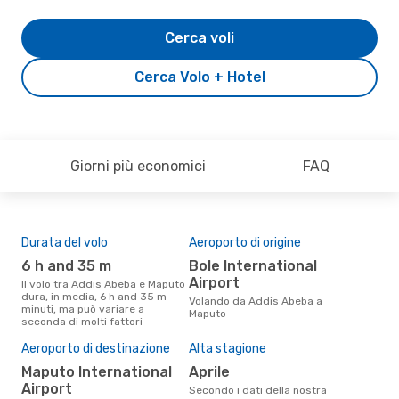
Cerca voli
Cerca Volo + Hotel
Giorni più economici
FAQ
Durata del volo
Aeroporto di origine
Com
ope
6 h and 35 m
Bole International
E
Airport
Il volo tra Addis Abeba e Maputo
dura, in media, 6 h and 35 m
Le compagnie aeree che volano
Volando da Addis Abeba a
minuti, ma può variare a
tra
Maputo
seconda di molti fattori
Il 
Aeroporto di destinazione
Alta stagione
pre
Maputo International
aprile
f
Airport
Secondo i dati della nostra
Secondo i nostri dati reali