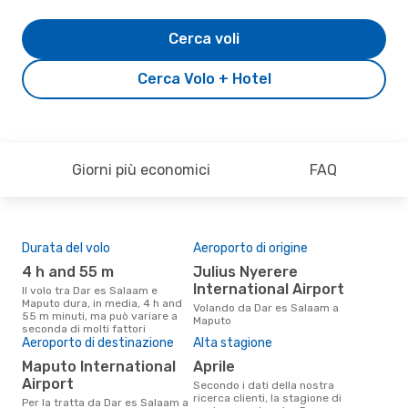
Cerca voli
Cerca Volo + Hotel
Giorni più economici
FAQ
Durata del volo
Aeroporto di origine
Pre
4 h and 55 m
Julius Nyerere
5
International Airport
Il volo tra Dar es Salaam e
Il prezzo medio di un volo Dar es
Maputo dura, in media, 4 h and
Sal
Volando da Dar es Salaam a
55 m minuti, ma può variare a
sola
Maputo
seconda di molti fattori
prez
Aeroporto di destinazione
Alta stagione
Maputo International
aprile
Airport
Secondo i dati della nostra
ricerca clienti, la stagione di
Per la tratta da Dar es Salaam a