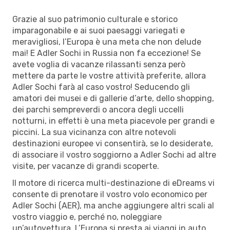
Grazie al suo patrimonio culturale e storico
imparagonabile e ai suoi paesaggi variegati e
meravigliosi, l’Europa è una meta che non delude
mai! E Adler Sochi in Russia non fa eccezione! Se
avete voglia di vacanze rilassanti senza però
mettere da parte le vostre attività preferite, allora
Adler Sochi farà al caso vostro! Seducendo gli
amatori dei musei e di gallerie d’arte, dello shopping,
dei parchi sempreverdi o ancora degli uccelli
notturni, in effetti è una meta piacevole per grandi e
piccini. La sua vicinanza con altre notevoli
destinazioni europee vi consentirà, se lo desiderate,
di associare il vostro soggiorno a Adler Sochi ad altre
visite, per vacanze di grandi scoperte.
Il motore di ricerca multi-destinazione di eDreams vi
consente di prenotare il vostro volo economico per
Adler Sochi (AER), ma anche aggiungere altri scali al
vostro viaggio e, perché no, noleggiare
un’autovettura. L’Europa si presta ai viaggi in auto,