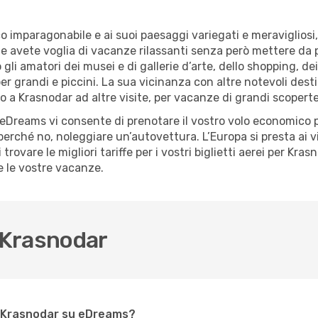
co imparagonabile e ai suoi paesaggi variegati e meraviglios
 avete voglia di vacanze rilassanti senza però mettere da par
li amatori dei musei e di gallerie d’arte, dello shopping, de
er grandi e piccini. La sua vicinanza con altre notevoli dest
no a Krasnodar ad altre visite, per vacanze di grandi scoperte
i eDreams vi consente di prenotare il vostro volo economico
 perché no, noleggiare un’autovettura. L’Europa si presta ai v
rovare le migliori tariffe per i vostri biglietti aerei per Kra
e le vostre vacanze.
 Krasnodar
r Krasnodar su eDreams?