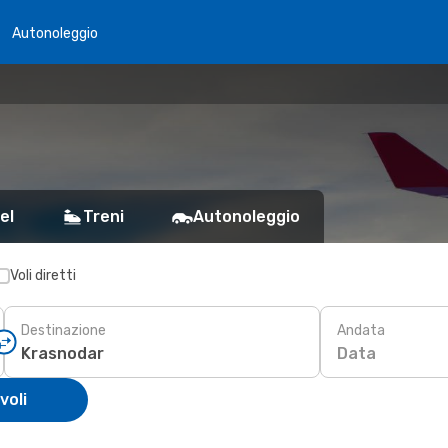
Autonoleggio
el
Treni
Autonoleggio
Voli diretti
Destinazione
Andata
Data
voli