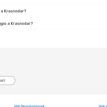
e a Krasnodar?
aggio a Krasnodar?
ari
Voli Novorossiysk
Voli