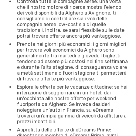
Controlla tutte le compagnie aeree: una volta
che il nostro motore di ricerca mostra l'elenco
dei voli disponibili da Alghero a Avignone, ti
consigliamo di controllare sia i voli delle
compagnie aeree low-cost sia di quelle
tradizionali. Inoltre, se sarai flessibile sulle date
potrai trovare offerte ancora più vantaggiose.
Prenota nei giorni più economici: i giorni migliori
per trovare voli economici da Alghero sono
generalmente tra martedì e giovedì. I biglietti
tendono ad essere più costosi nei fine settimana
e durante l’alta stagione, di conseguenza volare
a metà settimana o fuori stagione ti permetterà
di trovare offerte più vantaggiose.
Esplora le offerte per le vacanze cittadine: se hai
intenzione di soggiornare in un hotel, dai
un'occhiata alle nostre offerte per weekend
fuoriporta da Alghero. Se invece desideri
noleggiare un'auto in Francia, su eDreams
troverai un’ampia gamma di veicoli da affittare a
prezzi imbattibili.
Approfitta delle offerte di eDreams Prime:
diventando membro di eDreams Prime, avrai