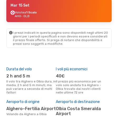
Sab 29 Ago
Mar 15 Set
- Dom 30 Ago
Aeroitalia
Volotea
1 Scalo
1 Scalo
AHO
AHO
- OLB
- OLB
Volotea
1 Scalo
OLB
- AHO
I prezzi indicati in questa pagina sono disponibili negli ultimi 20
giorni per i periodi specificati e non devono essere considerati
il ​​prezzo finale offerto. Si prega di notare che disponibilità e
prezzi sono soggetti a modifiche.
Durata del volo
I voli più economici
Alt
2 h and 5 m
40€
ap
Il volo tra Alghero e Olbia dura, in
Il prezzo più economico per un
Secondo i dati della nostra
media, 2 h and 5 m minuti, ma
volo solo andata tra Alghero -
rice
può variare a seconda di molti
Olbia trovato dai nostri clienti
punt
fattori
nelle ultime 72 ore
Olbi
Il 
pre
Aeroporto di origine
Aeroporto di destinazione
lu
Alghero–Fertilia Airport
Olbia Costa Smeralda
Airport
Secondo i nostri dati reali aprile
Volando da Alghero a Olbia
è il