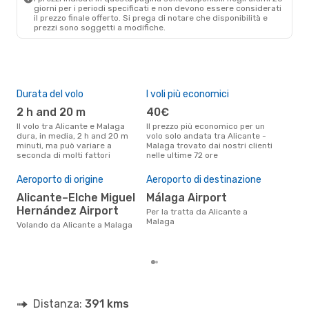
giorni per i periodi specificati e non devono essere considerati
il ​​prezzo finale offerto. Si prega di notare che disponibilità e
prezzi sono soggetti a modifiche.
Durata del volo
I voli più economici
Alt
2 h and 20 m
40€
ap
Il volo tra Alicante e Malaga
Il prezzo più economico per un
Secondo i dati della nostra
dura, in media, 2 h and 20 m
volo solo andata tra Alicante -
rice
minuti, ma può variare a
Malaga trovato dai nostri clienti
punt
seconda di molti fattori
nelle ultime 72 ore
Mala
Il 
pre
Aeroporto di origine
Aeroporto di destinazione
a
Alicante–Elche Miguel
Málaga Airport
Hernández Airport
Secondo i nostri dati reali
Per la tratta da Alicante a
genn
Malaga
Volando da Alicante a Malaga
gett
per
Distanza:
391 kms