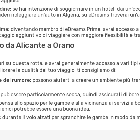
taggiose.
adine: se hai intenzione di soggiornare in un hotel, dai un'o
ideri noleggiare un'auto in Algeria, su eDreams troverai un’a
rime: diventando membro di eDreams Prime, avrai accesso a f
taggio aggiuntivo di viaggiare con maggiore flessibilità e tra
 da Alicante a Orano
ari su questa rotta, e avrai generalmente accesso a vari tipi
orare la qualità dei tuo viaggio, ti consigliamo di:
ne del rumore:
possono aiutarti a creare un ambiente più tran
a può essere particolarmente secca, quindi assicurati di bere 
pensa allo spazio per le gambe e alla vicinanza ai servizi a 
igienici potrebbe essere una buona idea.
:
durante il volo alzati per sgranchire le gambe in modo da m