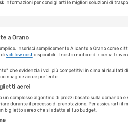
sk informazioni per consigliarti le migliori soluzioni di traspo
nte a Orano
emplice. Inserisci semplicemente Alicante e Orano come città
 di
voli low cost
disponibili. Il nostro motore di ricerca troverà
e", che evidenzia i voli più competitivi in cima ai risultati di
ue compagnie aeree preferite.
lietti aerei
ndo un complesso algoritmo di prezzi basato sulla domanda e su
are durante il processo di prenotazione. Per assicurarti il mi
n biglietto aereo che si adatta al tuo budget.
ime