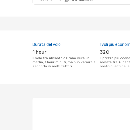
prezzi sono soggetti a modifiche.
Durata del volo
I voli più econom
1 hour
32€
Il volo tra Alicante e Orano dura, in
Il prezzo più economico per un volo solo
media, 1 hour minuti, ma può variare a
andata tra Alicant
seconda di molti fattori
nostri clienti nell