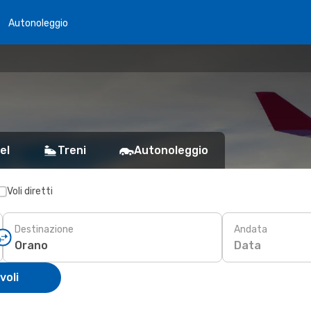
Autonoleggio
el
Treni
Autonoleggio
Voli diretti
Destinazione
Andata
Data
voli