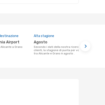
destinazione
Alta stagione
Compagnie 
questa tra
nia Airport
agosto
Vueling
a Alicante a Orano
Secondo i dati della nostra ricerca
clienti, la stagione di punta per volare
Le compagnie aeree che volano tra
tra Alicante e Orano è agosto .
Alicante e O