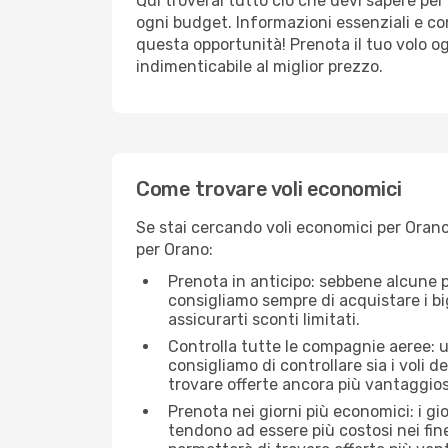
Qui troverai tutto ciò che devi sapere pe
ogni budget. Informazioni essenziali e con
questa opportunità! Prenota il tuo volo o
indimenticabile al miglior prezzo.
Come trovare voli economici
Se stai cercando voli economici per Orano 
per Orano:
Prenota in anticipo: sebbene alcune p
consigliamo sempre di acquistare i big
assicurarti sconti limitati.
Controlla tutte le compagnie aeree: un
consigliamo di controllare sia i voli de
trovare offerte ancora più vantaggios
Prenota nei giorni più economici: i gi
tendono ad essere più costosi nei fin