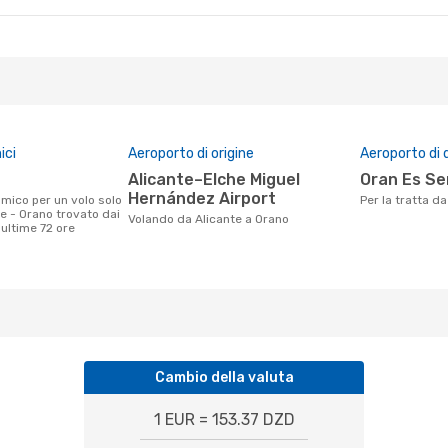
ici
Aeroporto di origine
Aeroporto di 
Alicante–Elche Miguel
Oran Es Se
Hernández Airport
Per la tratta d
e - Orano trovato dai
Volando da Alicante a Orano
e ultime 72 ore
Cambio della valuta
1 EUR = 153.37 DZD