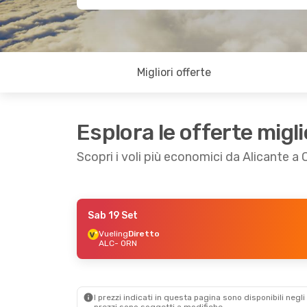
Migliori offerte
Esplora le offerte migli
Scopri i voli più economici da Alicante a
Sab 19 Set
Dom 23 Ago
- Lun 24 Ago
Vueling
Diretto
ALC
- ORN
Vueling
Diretto
ALC
- ORN
Vueling
Diretto
ORN
- ALC
I prezzi indicati in questa pagina sono disponibili negli 