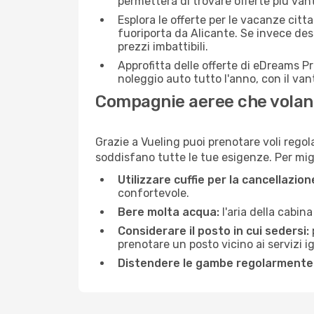
permetterà di trovare offerte più van
Esplora le offerte per le vacanze citt
fuoriporta da Alicante. Se invece des
prezzi imbattibili.
Approfitta delle offerte di eDreams P
noleggio auto tutto l'anno, con il van
Compagnie aeree che volano
Grazie a Vueling puoi prenotare voli regol
soddisfano tutte le tue esigenze. Per migli
Utilizzare cuffie per la cancellazio
confortevole.
Bere molta acqua:
l'aria della cabin
Considerare il posto in cui sedersi:
prenotare un posto vicino ai servizi 
Distendere le gambe regolarmente