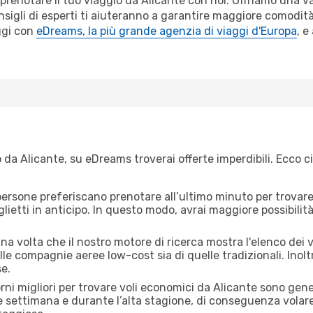
r prenotare il tuo viaggio da Alicante con noi. Offriamo una
sigli di esperti ti aiuteranno a garantire maggiore comodità 
ggi con
eDreams, la più grande agenzia di viaggi d'Europa
, e
da Alicante, su eDreams troverai offerte imperdibili. Ecco c
ersone preferiscano prenotare all’ultimo minuto per trovare 
lietti in anticipo. In questo modo, avrai maggiore possibilit
a volta che il nostro motore di ricerca mostra l'elenco dei vo
lle compagnie aeree low-cost sia di quelle tradizionali. Inoltre
e.
orni migliori per trovare voli economici da Alicante sono gene
e settimana e durante l’alta stagione, di conseguenza volar