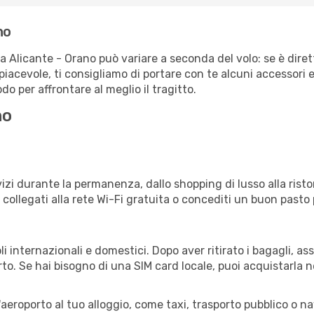
no
ta Alicante - Orano può variare a seconda del volo: se è diret
iacevole, ti consigliamo di portare con te alcuni accessori e
o per affrontare al meglio il tragitto.
no
izi durante la permanenza, dallo shopping di lusso alla risto
e collegati alla rete Wi-Fi gratuita o concediti un buon pasto 
i internazionali e domestici. Dopo aver ritirato i bagagli, a
rto. Se hai bisogno di una SIM card locale, puoi acquistarla 
all'aeroporto al tuo alloggio, come taxi, trasporto pubblico o n