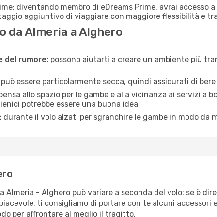
rime: diventando membro di eDreams Prime, avrai accesso a f
taggio aggiuntivo di viaggiare con maggiore flessibilità e tra
o da Almeria a Alghero
ne del rumore:
possono aiutarti a creare un ambiente più tran
a può essere particolarmente secca, quindi assicurati di bere 
pensa allo spazio per le gambe e alla vicinanza ai servizi a 
igienici potrebbe essere una buona idea.
:
durante il volo alzati per sgranchire le gambe in modo da m
ero
ta Almeria - Alghero può variare a seconda del volo: se è dire
iacevole, ti consigliamo di portare con te alcuni accessori e
o per affrontare al meglio il tragitto.