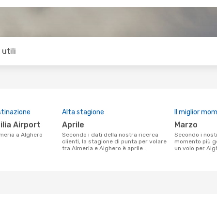
utili
stinazione
Alta stagione
Il miglior mo
ilia Airport
aprile
marzo
Almeria a Alghero
Secondo i dati della nostra ricerca
Secondo i nostri dati reali marzo è il
clienti, la stagione di punta per volare
momento più ge
tra Almeria e Alghero è aprile .
un volo per Al