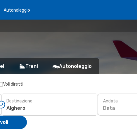
Autonoleggio
el
Treni
Autonoleggio
Voli diretti
Destinazione
Andata
Data
voli