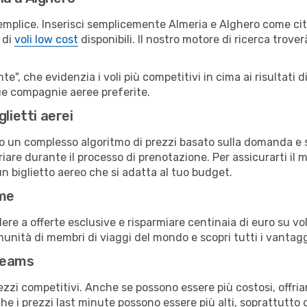
emplice. Inserisci semplicemente Almeria e Alghero come citt
 di
voli low cost
disponibili. Il nostro motore di ricerca troverà
e", che evidenzia i voli più competitivi in cima ai risultati di
 tue compagnie aeree preferite.
lietti aerei
ndo un complesso algoritmo di prezzi basato sulla domanda e su
are durante il processo di prenotazione. Per assicurarti il mi
n biglietto aereo che si adatta al tuo budget.
ime
a offerte esclusive e risparmiare centinaia di euro su voli
omunità di membri di viaggi del mondo e scopri tutti i vantag
reams
ezzi competitivi. Anche se possono essere più costosi, offr
che i prezzi last minute possono essere più alti, soprattutto 