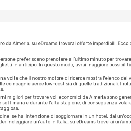
o da Almeria, su eDreams troverai offerte imperdibili. Ecco 
ersone preferiscano prenotare all’ultimo minuto per trovare 
lietti in anticipo. In questo modo, avrai maggiore possibilit
a volta che il nostro motore di ricerca mostra l'elenco dei vo
lle compagnie aeree low-cost sia di quelle tradizionali. Inoltre
e.
orni migliori per trovare voli economici da Almeria sono gener
e settimana e durante l’alta stagione, di conseguenza volar
taggiose.
adine: se hai intenzione di soggiornare in un hotel, dai un'o
eri noleggiare un'auto in Italia, su eDreams troverai un’ampi