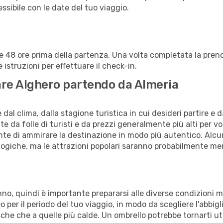
lessibile con le date del tuo viaggio.
alle 48 ore prima della partenza. Una volta completata la pr
istruzioni per effettuare il check-in.
itare Alghero partendo da Almeria
al clima, dalla stagione turistica in cui desideri partire e 
e da folle di turisti e da prezzi generalmente più alti per voli
sente di ammirare la destinazione in modo più autentico. Alcu
logiche, ma le attrazioni popolari saranno probabilmente me
anno, quindi è importante prepararsi alle diverse condizioni 
teo per il periodo del tuo viaggio, in modo da scegliere l'abbi
sche che a quelle più calde. Un ombrello potrebbe tornarti uti