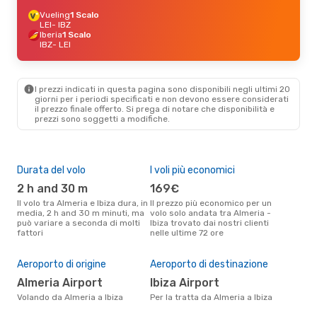
Vueling
1 Scalo
LEI
- IBZ
Iberia
1 Scalo
IBZ
- LEI
I prezzi indicati in questa pagina sono disponibili negli ultimi 20
giorni per i periodi specificati e non devono essere considerati
il ​​prezzo finale offerto. Si prega di notare che disponibilità e
prezzi sono soggetti a modifiche.
Durata del volo
I voli più economici
Alt
2 h and 30 m
169€
ap
Il volo tra Almeria e Ibiza dura, in
Il prezzo più economico per un
Secondo i dati della nostra
media, 2 h and 30 m minuti, ma
volo solo andata tra Almeria -
rice
può variare a seconda di molti
Ibiza trovato dai nostri clienti
punt
fattori
nelle ultime 72 ore
Ibiz
Il 
pre
Aeroporto di origine
Aeroporto di destinazione
a
Almeria Airport
Ibiza Airport
Secondo i nostri dati reali
Volando da Almeria a Ibiza
Per la tratta da Almeria a Ibiza
set
gett