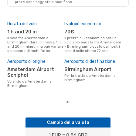
prezzi sono soggetti a modifiche.
Durata del volo
I voli più economici
Alt
1 h and 20 m
70€
ap
Il volo tra Amsterdam e
Il prezzo più economico per un
Secondo i dati della nostra
Birmingham dura, in media, 1 h
volo solo andata tra Amsterdam
rice
and 20 m minuti, ma può variare
- Birmingham trovato dai nostri
pun
a seconda di molti fattori
clienti nelle ultime 72 ore
e Bi
Pre
Aeroporto di origine
Aeroporto di destinazione
15
Amsterdam Airport
Birmingham Airport
Il prezzo medio di un volo
Ams
Schiphol
Per la tratta da Amsterdam a
eDr
Birmingham
Volando da Amsterdam a
base
Birmingham
mes
Cambio della valuta
1 EUR = 0.86 GBP