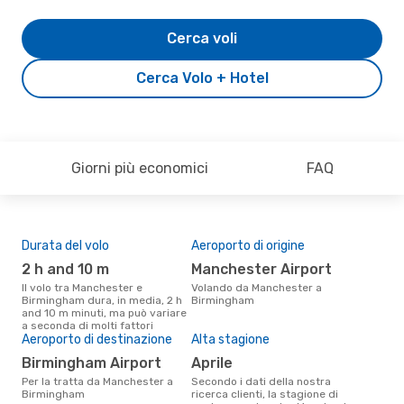
Cerca voli
Cerca Volo + Hotel
Giorni più economici
FAQ
Durata del volo
Aeroporto di origine
Pre
2 h and 10 m
Manchester Airport
31
Il volo tra Manchester e
Volando da Manchester a
Il prezzo medio di un volo
Birmingham dura, in media, 2 h
Birmingham
Man
and 10 m minuti, ma può variare
eDr
a seconda di molti fattori
base
Aeroporto di destinazione
Alta stagione
mes
Birmingham Airport
aprile
Per la tratta da Manchester a
Secondo i dati della nostra
Birmingham
ricerca clienti, la stagione di