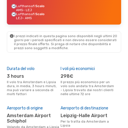
Lufthansa
1 Scalo
AMS
- LEJ
Lufthansa
1 Scalo
LEJ
- AMS
I prezzi indicati in questa pagina sono disponibili negli ultimi 20
giorni per i periodi specificati e non devono essere considerati
il ​​prezzo finale offerto. Si prega di notare che disponibilità e
prezzi sono soggetti a modifiche.
Durata del volo
I voli più economici
Alt
3 hours
298€
ap
Il volo tra Amsterdam e Lipsia
Il prezzo più economico per un
Secondo i dati della nostra
dura, in media, 3 hours minuti,
volo solo andata tra Amsterdam
rice
ma può variare a seconda di
- Lipsia trovato dai nostri clienti
pun
molti fattori
nelle ultime 72 ore
e Li
Il 
pre
Aeroporto di origine
Aeroporto di destinazione
m
Amsterdam Airport
Leipzig-Halle Airport
Schiphol
Secondo i nostri dati reali
Per la tratta da Amsterdam a
genn
Lipsia
Volando da Amsterdam a Lipsia