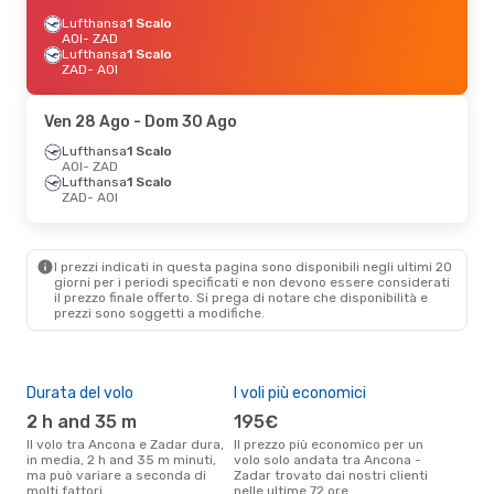
Lufthansa
1 Scalo
AOI
- ZAD
Lufthansa
1 Scalo
ZAD
- AOI
Ven 28 Ago
- Dom 30 Ago
Lufthansa
1 Scalo
AOI
- ZAD
Lufthansa
1 Scalo
ZAD
- AOI
I prezzi indicati in questa pagina sono disponibili negli ultimi 20
giorni per i periodi specificati e non devono essere considerati
il ​​prezzo finale offerto. Si prega di notare che disponibilità e
prezzi sono soggetti a modifiche.
Durata del volo
I voli più economici
Alt
2 h and 35 m
195€
a
Il volo tra Ancona e Zadar dura,
Il prezzo più economico per un
Secondo i dati della nostra
in media, 2 h and 35 m minuti,
volo solo andata tra Ancona -
rice
ma può variare a seconda di
Zadar trovato dai nostri clienti
punt
molti fattori
nelle ultime 72 ore
Zada