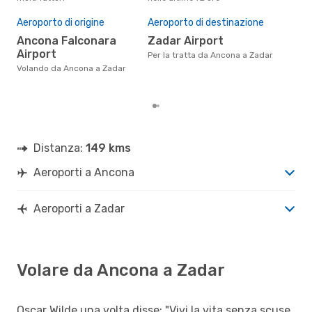
Il 
pre
Aeroporto di origine
Aeroporto di destinazione
a
Ancona Falconara
Zadar Airport
Airport
Secondo i nostri dati reali
Per la tratta da Ancona a Zadar
mag
Volando da Ancona a Zadar
gett
per
Distanza:
149 kms
Aeroporti a Ancona
Aeroporti a Zadar
Volare da Ancona a Zadar
Oscar Wilde una volta disse: "Vivi la vita senza scuse,