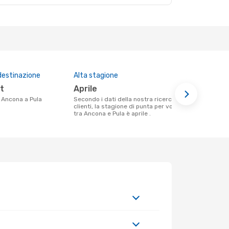
destinazione
Alta stagione
Prezzo med
rt
aprile
1035 €
da Ancona a Pula
Secondo i dati della nostra ricerca
Il prezzo medio di un volo Ancona - Pula
clienti, la stagione di punta per volare
con eDreams
tra Ancona e Pula è aprile .
base al prez