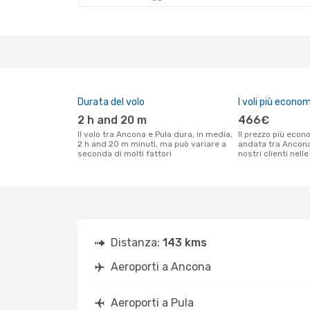
Durata del volo
I voli più econom
2 h and 20 m
466€
Il volo tra Ancona e Pula dura, in media,
Il prezzo più economico per un volo solo
2 h and 20 m minuti, ma può variare a
andata tra Ancona
seconda di molti fattori
nostri clienti nell
Distanza:
143 kms
Aeroporti a Ancona
Aeroporti a Pula