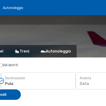
Autonoleggio
el
Treni
Autonoleggio
Voli diretti
Destinazione
Andata
Data
voli