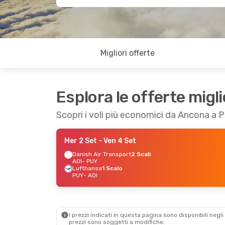
Migliori offerte
Esplora le offerte migli
Scopri i voli più economici da Ancona a P
Mer 2 Set
- Ven 4 Set
Danish Air Transport
2 Scali
AOI
- PUY
Lufthansa
1 Scalo
PUY
- AOI
I prezzi indicati in questa pagina sono disponibili negli 
prezzi sono soggetti a modifiche.