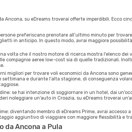
a Ancona, su eDreams troverai offerte imperdibili. Ecco cinq
ersone preferiscano prenotare all’ultimo minuto per trovare 
lietti in anticipo. In questo modo, avrai maggiore possibilit
a volta che il nostro motore di ricerca mostra l'elenco dei vo
lle compagnie aeree low-cost sia di quelle tradizionali. Inoltre
e.
orni migliori per trovare voli economici da Ancona sono gener
e settimana e durante l’alta stagione, di conseguenza volar
taggiose.
adine: se hai intenzione di soggiornare in un hotel, dai un'o
eri noleggiare un'auto in Croazia, su eDreams troverai un’a
rime: diventando membro di eDreams Prime, avrai accesso a f
taggio aggiuntivo di viaggiare con maggiore flessibilità e tra
o da Ancona a Pula