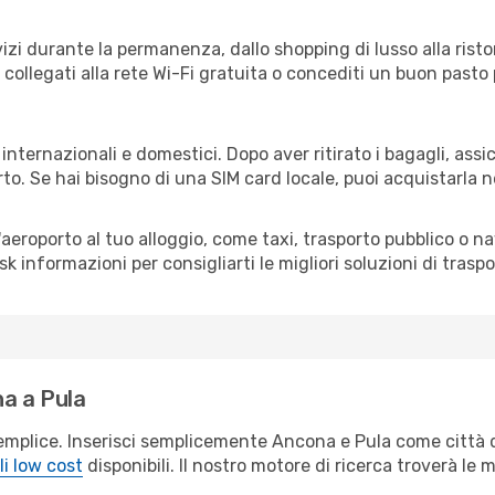
izi durante la permanenza, dallo shopping di lusso alla risto
e collegati alla rete Wi-Fi gratuita o concediti un buon pasto 
 internazionali e domestici. Dopo aver ritirato i bagagli, ass
rto. Se hai bisogno di una SIM card locale, puoi acquistarla 
all'aeroporto al tuo alloggio, come taxi, trasporto pubblico o n
sk informazioni per consigliarti le migliori soluzioni di traspo
a a Pula
emplice. Inserisci semplicemente Ancona e Pula come città d
li low cost
disponibili. Il nostro motore di ricerca troverà le mi