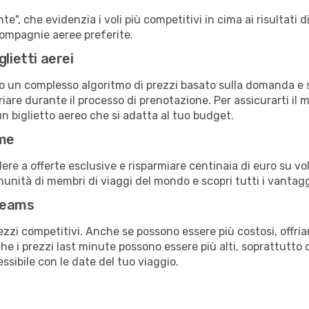
e", che evidenzia i voli più competitivi in cima ai risultati di
 compagnie aeree preferite.
lietti aerei
ndo un complesso algoritmo di prezzi basato sulla domanda e su
are durante il processo di prenotazione. Per assicurarti il mi
n biglietto aereo che si adatta al tuo budget.
ime
a offerte esclusive e risparmiare centinaia di euro su voli
omunità di membri di viaggi del mondo e scopri tutti i vantag
reams
ezzi competitivi. Anche se possono essere più costosi, offr
che i prezzi last minute possono essere più alti, soprattutto 
lessibile con le date del tuo viaggio.