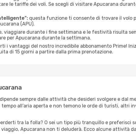
le tariffe dei voli. Se scegli di visitare Apucarana durant
ntelligente":
questa funzione ti consente di trovare il volo
Apucarana (APU).
 viaggiare durante i fine settimana e le festività risulta se
iare per Apucarana durante la settimana.
ti i vantaggi del nostro incredibile abbonamento Prime! Inizi
ita di 15 giorni a partire dalla prima prenotazione.
pucarana
dipende sempre dalle attività che desideri svolgere e dal m
tempo all’aria aperta e non temono le orde di turisti, altri 
erderti tra la folla? O sei un tipo più tranquillo e preferisci
 viaggio, Apucarana non ti deluderà. Ecco alcune attività d