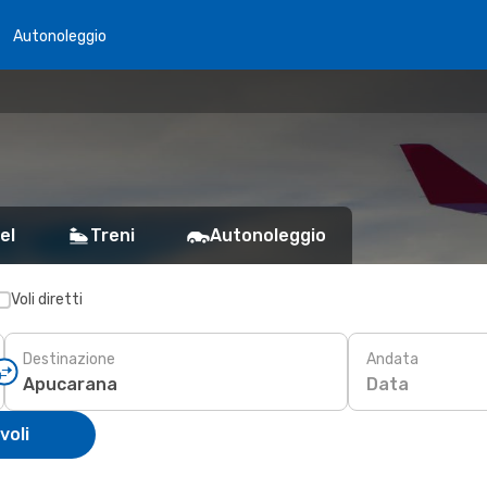
Autonoleggio
el
Treni
Autonoleggio
Voli diretti
Destinazione
Andata
Data
voli