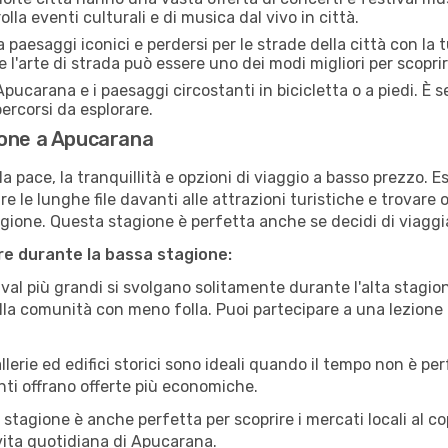
lla eventi culturali e di musica dal vivo in città.
paesaggi iconici e perdersi per le strade della città con la
e l'arte di strada può essere uno dei modi migliori per scopri
pucarana e i paesaggi circostanti in bicicletta o a piedi. È
 percorsi da esplorare.
ione a Apucarana
a pace, la tranquillità e opzioni di viaggio a basso prezzo. 
 le lunghe file davanti alle attrazioni turistiche e trovare o
agione. Questa stagione è perfetta anche se decidi di viaggi
are durante la bassa stagione:
val più grandi si svolgano solitamente durante l'alta stagio
sulla comunità con meno folla. Puoi partecipare a una lezione 
lerie ed edifici storici sono ideali quando il tempo non è p
ti offrano offerte più economiche.
 stagione è anche perfetta per scoprire i mercati locali al c
a vita quotidiana di Apucarana.