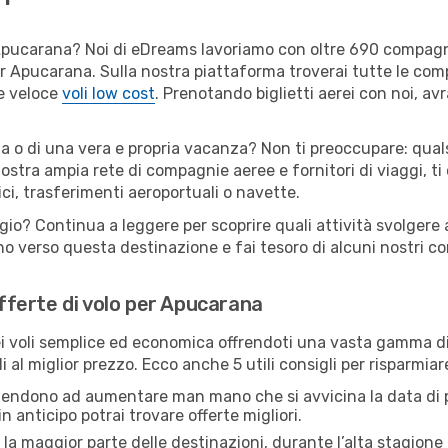
er Apucarana? Noi di eDreams lavoriamo con oltre 690 compag
 per Apucarana. Sulla nostra piattaforma troverai tutte le c
 e veloce
voli low cost
. Prenotando biglietti aerei con noi, avr
a o di una vera e propria vacanza? Non ti preoccupare: quals
nostra ampia rete di compagnie aeree e fornitori di viaggi, ti
ci, trasferimenti aeroportuali o navette.
ggio? Continua a leggere per scoprire quali attività svolgere
o verso questa destinazione e fai tesoro di alcuni nostri con
offerte di volo per Apucarana
 voli semplice ed economica offrendoti una vasta gamma di 
i al miglior prezzo. Ecco anche 5 utili consigli per risparmia
 tendono ad aumentare man mano che si avvicina la data di p
in anticipo potrai trovare offerte migliori.
 la maggior parte delle destinazioni, durante l’alta stagione o 