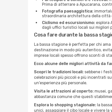
Prima di atterrare a Apucarana, contro
Fotografia paesaggistica:
immortala 
straordinaria architettura della città 
Ciclismo ed escursionismo:
esplora A
dagli uffici turistici locali sui migliori
Cosa fare durante la bassa stag
La bassa stagione è perfetta per chi ama l
destinazione in modo più autentico, evitare
imprese locali spesso offrono sconti di st
Ecco alcune delle migliori attività da f
Scopri le tradizioni locali:
sebbene i festi
celebrazioni più piccoli e più incentrati 
un'esperienza più personale.
Visita le attrazioni al coperto:
musei, gal
abbastanza comune che questi stabilimen
Esplora lo shopping stagionale:
la bassa
unici, assaggiare il cibo locale e vivere l