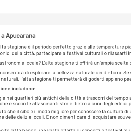
e a Apucarana
'alta stagione è il periodo perfetto grazie alle temperature p
ici della città, partecipare a festival culturali o rilassarti i
stronomia locale? L'alta stagione ti offrirà un'ampia scelta di
i consentirà di esplorare la bellezza naturale dei dintorni. Se
e naturali, l'alta stagione ti permetterà di goderti appieno p
gione includono:
a nei quartieri più antichi della città e trascorri del tempo
he e scopri le affascinanti storie dietro alcuni degli edifici pi
uto che il cibo è il modo migliore per conoscere la cultura di
e delle delizie locali. E non dimenticare di acquistare souve
lte città hanno una vasta offerta di concerti e festival musi