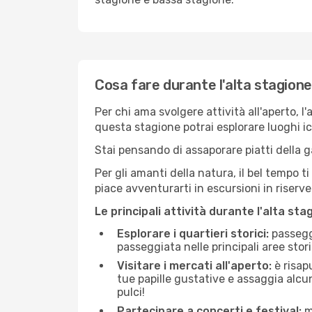
Cosa fare durante l'alta stagion
Per chi ama svolgere attività all'aperto, l
questa stagione potrai esplorare luoghi icon
Stai pensando di assaporare piatti della ga
Per gli amanti della natura, il bel tempo t
piace avventurarti in escursioni in riserv
Le principali attività durante l'alta sta
Esplorare i quartieri storici:
passeggi
passeggiata nelle principali aree storic
Visitare i mercati all'aperto:
è risap
tue papille gustative e assaggia alcun
pulci!
Partecipare a concerti e festival:
mo