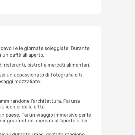
iacevoli e le giornate soleggiate. Durante
n un caffè all'aperto.
 ristoranti, bistrot e mercati alimentari.
 sei un appassionato di fotografia o ti
aesaggi mozzafiato.
 ammirandone l'architettura. Fai una
ù iconici della città.
 un paese. Fai un viaggio immersivo per le
nir gourmet nei mercati all'aperto e dei
cali durante i mesi dell'alta stagione.