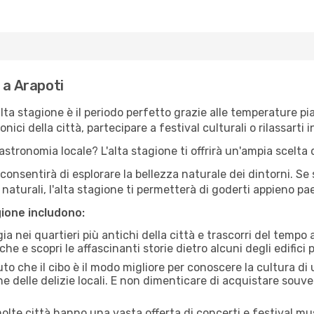
 a Arapoti
'alta stagione è il periodo perfetto grazie alle temperature p
ici della città, partecipare a festival culturali o rilassarti i
stronomia locale? L'alta stagione ti offrirà un'ampia scelta di
i consentirà di esplorare la bellezza naturale dei dintorni. Se
e naturali, l'alta stagione ti permetterà di goderti appieno p
gione includono:
a nei quartieri più antichi della città e trascorri del tempo
he e scopri le affascinanti storie dietro alcuni degli edifici pi
uto che il cibo è il modo migliore per conoscere la cultura di
e delle delizie locali. E non dimenticare di acquistare souve
lte città hanno una vasta offerta di concerti e festival musi