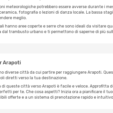
oni meteorologiche potrebbero essere avverse durante i mes
ramica, fotografia o lezioni di danza locale. La bassa stagi
rendere meglio.
cali hanno aree coperte e serre che sono ideali da visitare 
dal trambusto urbano e ti permettono di saperne di più sulla
er Arapoti
ono diverse città da cui partire per raggiungere Arapoti. Ques
i diretti verso la tua destinazione.
di queste città verso Arapoti è facile e veloce. Approfitta 
a perfetti per te. Che cosa aspetti? Inizia ora a pianificare il 
ibili offerte e a un sistema di prenotazione rapido e intuitivo