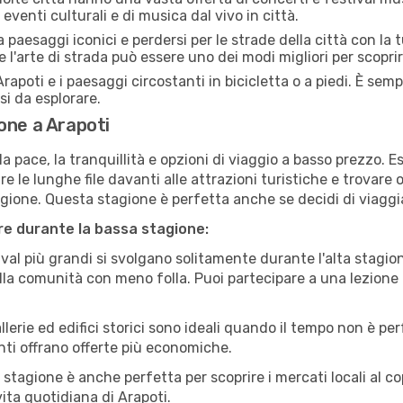
 eventi culturali e di musica dal vivo in città.
paesaggi iconici e perdersi per le strade della città con la
e l'arte di strada può essere uno dei modi migliori per scopri
rapoti e i paesaggi circostanti in bicicletta o a piedi. È se
rsi da esplorare.
one a Arapoti
a pace, la tranquillità e opzioni di viaggio a basso prezzo. 
 le lunghe file davanti alle attrazioni turistiche e trovare o
agione. Questa stagione è perfetta anche se decidi di viaggi
are durante la bassa stagione:
val più grandi si svolgano solitamente durante l'alta stagio
sulla comunità con meno folla. Puoi partecipare a una lezione 
lerie ed edifici storici sono ideali quando il tempo non è p
ti offrano offerte più economiche.
 stagione è anche perfetta per scoprire i mercati locali al c
 vita quotidiana di Arapoti.