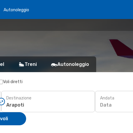
Autonoleggio
el
Treni
Autonoleggio
Voli diretti
Destinazione
Andata
Data
voli