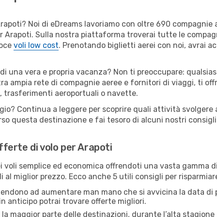
er Arapoti? Noi di eDreams lavoriamo con oltre 690 compagnie
 per Arapoti. Sulla nostra piattaforma troverai tutte le compa
loce
voli low cost
. Prenotando biglietti aerei con noi, avrai ac
 di una vera e propria vacanza? Non ti preoccupare: qualsias
tra ampia rete di compagnie aeree e fornitori di viaggi, ti of
, trasferimenti aeroportuali o navette.
gio? Continua a leggere per scoprire quali attività svolgere a
o questa destinazione e fai tesoro di alcuni nostri consigli 
fferte di volo per Arapoti
 voli semplice ed economica offrendoti una vasta gamma di 
 al miglior prezzo. Ecco anche 5 utili consigli per risparmiar
 tendono ad aumentare man mano che si avvicina la data di p
in anticipo potrai trovare offerte migliori.
 la maggior parte delle destinazioni, durante l’alta stagione o 