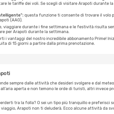
le tariffe dei voli. Se scegli di visitare Arapoti durante la
ntelligente":
questa funzione ti consente di trovare il volo
rapoti (AAG).
 viaggiare durante i fine settimana e le festività risulta se
are per Arapoti durante la settimana.
ti i vantaggi del nostro incredibile abbonamento Prime! Inizi
ita di 15 giorni a partire dalla prima prenotazione.
apoti
pende sempre dalle attività che desideri svolgere e dal mete
ll’aria aperta e non temono le orde di turisti, altri invece p
erderti tra la folla? O sei un tipo più tranquillo e preferisci
viaggio, Arapoti non ti deluderà. Ecco alcune attività da sv