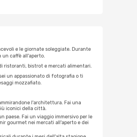
iacevoli e le giornate soleggiate. Durante
n un caffè all'aperto.
 ristoranti, bistrot e mercati alimentari.
 sei un appassionato di fotografia o ti
aesaggi mozzafiato.
 ammirandone l'architettura. Fai una
ù iconici della città.
 un paese. Fai un viaggio immersivo per le
nir gourmet nei mercati all'aperto e dei
cali durante i mesi dell'alta stagione.