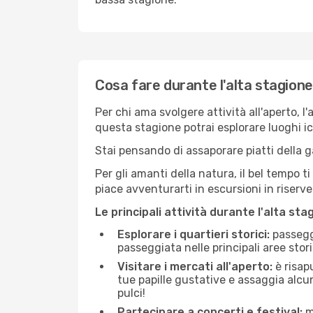
Cosa fare durante l'alta stagione
Per chi ama svolgere attività all'aperto, l
questa stagione potrai esplorare luoghi icon
Stai pensando di assaporare piatti della ga
Per gli amanti della natura, il bel tempo t
piace avventurarti in escursioni in riserv
Le principali attività durante l'alta sta
Esplorare i quartieri storici:
passeggi
passeggiata nelle principali aree storic
Visitare i mercati all'aperto:
è risap
tue papille gustative e assaggia alcun
pulci!
Partecipare a concerti e festival:
mo