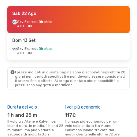
Gio 3 Set
Sab 22 Ago
- Dom 6 Set
Sky Express
Sky Express
Diretto
Diretto
ATH
ATH
- JKL
- JKL
Sky Express
Diretto
JKL
- ATH
Dom 13 Set
Gio 27 Ago
Sky Express
- Lun 31 Ago
Diretto
ATH
- JKL
Sky Express
Diretto
ATH
- JKL
Sky Express
Diretto
JKL
- ATH
I prezzi indicati in questa pagina sono disponibili negli ultimi 20
giorni per i periodi specificati e non devono essere considerati
il ​​prezzo finale offerto. Si prega di notare che disponibilità e
prezzi sono soggetti a modifiche.
Durata del volo
I voli più economici
Alt
1 h and 25 m
117€
ap
Il volo tra Atene e Kalymnos
Il prezzo più economico per un
Secondo i dati della nostra
Island dura, in media, 1 h and 25
volo solo andata tra Atene -
rice
m minuti, ma può variare a
Kalymnos Island trovato dai
punt
seconda di molti fattori
nostri clienti nelle ultime 72 ore
Kaly