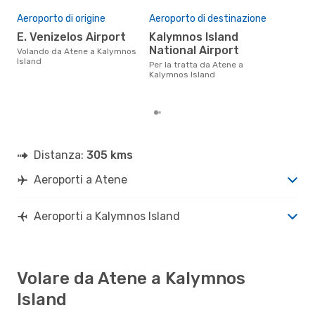
Pre
Aeroporto di origine
Aeroporto di destinazione
16
E. Venizelos Airport
Kalymnos Island
Il prezzo medio di un volo Atene
- K
National Airport
Volando da Atene a Kalymnos
è so
Island
Per la tratta da Atene a
prez
Kalymnos Island
Distanza:
305 kms
Aeroporti a Atene
Aeroporti a Kalymnos Island
Volare da Atene a Kalymnos
Island