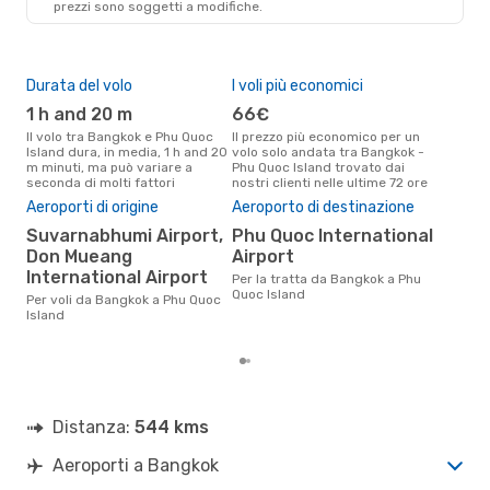
prezzi sono soggetti a modifiche.
Durata del volo
I voli più economici
Alt
1 h and 20 m
66€
a
Il volo tra Bangkok e Phu Quoc
Il prezzo più economico per un
Secondo i dati della nostra
Island dura, in media, 1 h and 20
volo solo andata tra Bangkok -
rice
m minuti, ma può variare a
Phu Quoc Island trovato dai
punt
seconda di molti fattori
nostri clienti nelle ultime 72 ore
Phu 
Aeroporti di origine
Aeroporto di destinazione
Pre
Suvarnabhumi Airport,
Phu Quoc International
11
Don Mueang
Airport
Il prezzo medio di un volo
Ban
International Airport
Per la tratta da Bangkok a Phu
eDre
Quoc Island
Per voli da Bangkok a Phu Quoc
base
Island
mes
Distanza:
544 kms
Aeroporti a Bangkok