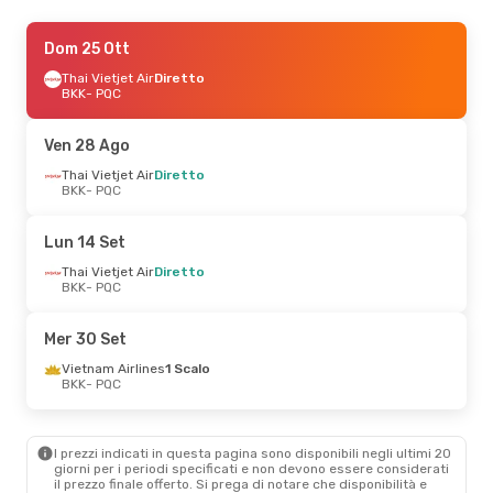
Gio 3 Set
Dom 25 Ott
- Dom 6 Set
Thai Vietjet Air
Thai Vietjet Air
Diretto
Diretto
BKK
- PQC
BKK
- PQC
Thai Vietjet Air
Diretto
Ven 28 Ago
PQC
- BKK
Thai Vietjet Air
Diretto
BKK
- PQC
Lun 14 Set
Thai Vietjet Air
Diretto
BKK
- PQC
Mer 30 Set
Vietnam Airlines
1 Scalo
BKK
- PQC
I prezzi indicati in questa pagina sono disponibili negli ultimi 20
giorni per i periodi specificati e non devono essere considerati
il ​​prezzo finale offerto. Si prega di notare che disponibilità e