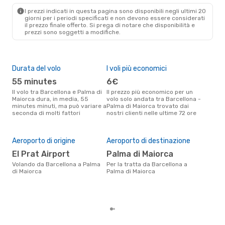
PMI
- BCN
I prezzi indicati in questa pagina sono disponibili negli ultimi 20
giorni per i periodi specificati e non devono essere considerati
il ​​prezzo finale offerto. Si prega di notare che disponibilità e
prezzi sono soggetti a modifiche.
Durata del volo
I voli più economici
Alt
55 minutes
6€
ap
Il volo tra Barcellona e Palma di
Il prezzo più economico per un
Secondo i dati della nostra
Maiorca dura, in media, 55
volo solo andata tra Barcellona -
rice
minutes minuti, ma può variare a
Palma di Maiorca trovato dai
punt
seconda di molti fattori
nostri clienti nelle ultime 72 ore
Palm
Pre
Aeroporto di origine
Aeroporto di destinazione
42
El Prat Airport
Palma di Maiorca
Il prezzo medio di un volo
Barc
Volando da Barcellona a Palma
Per la tratta da Barcellona a
con
di Maiorca
Palma di Maiorca
in b
ulti