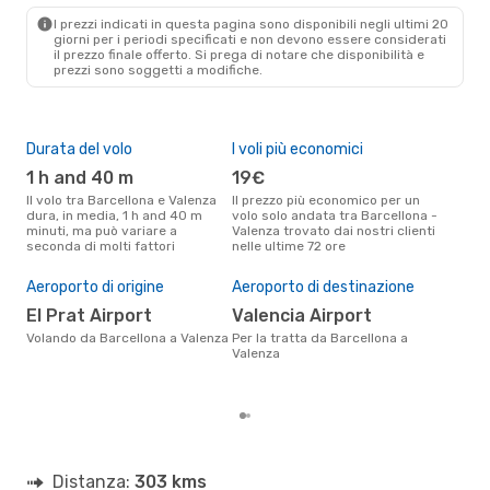
VLC
- BCN
I prezzi indicati in questa pagina sono disponibili negli ultimi 20
giorni per i periodi specificati e non devono essere considerati
il ​​prezzo finale offerto. Si prega di notare che disponibilità e
prezzi sono soggetti a modifiche.
Durata del volo
I voli più economici
Alt
1 h and 40 m
19€
ap
Il volo tra Barcellona e Valenza
Il prezzo più economico per un
Secondo i dati della nostra
dura, in media, 1 h and 40 m
volo solo andata tra Barcellona -
rice
minuti, ma può variare a
Valenza trovato dai nostri clienti
punt
seconda di molti fattori
nelle ultime 72 ore
Vale
Pre
Aeroporto di origine
Aeroporto di destinazione
95
El Prat Airport
Valencia Airport
Il prezzo medio di un volo
Barc
Volando da Barcellona a Valenza
Per la tratta da Barcellona a
eDr
Valenza
base
mes
Distanza:
303 kms