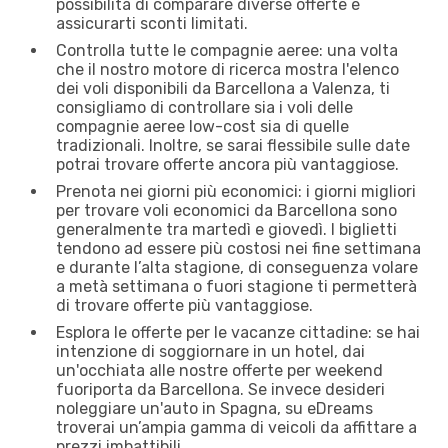
possibilità di comparare diverse offerte e
assicurarti sconti limitati.
Controlla tutte le compagnie aeree: una volta
che il nostro motore di ricerca mostra l'elenco
dei voli disponibili da Barcellona a Valenza, ti
consigliamo di controllare sia i voli delle
compagnie aeree low-cost sia di quelle
tradizionali. Inoltre, se sarai flessibile sulle date
potrai trovare offerte ancora più vantaggiose.
Prenota nei giorni più economici: i giorni migliori
per trovare voli economici da Barcellona sono
generalmente tra martedì e giovedì. I biglietti
tendono ad essere più costosi nei fine settimana
e durante l’alta stagione, di conseguenza volare
a metà settimana o fuori stagione ti permetterà
di trovare offerte più vantaggiose.
Esplora le offerte per le vacanze cittadine: se hai
intenzione di soggiornare in un hotel, dai
un'occhiata alle nostre offerte per weekend
fuoriporta da Barcellona. Se invece desideri
noleggiare un'auto in Spagna, su eDreams
troverai un’ampia gamma di veicoli da affittare a
prezzi imbattibili.